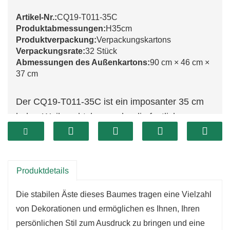
Artikel-Nr.:
CQ19-T011-35C
Produktabmessungen:
H35cm
Produktverpackung:
Verpackungskartons
Verpackungsrate:
32 Stück
Abmessungen des Außenkartons:
90 cm × 46 cm ×
37 cm
Der CQ19-T011-35C ist ein imposanter 35 cm
hoher Weihnachtsbaum, der die festliche
Stimmung perfekt einfängt. Sein üppiges,
leuchtend grünes Nadelkleid lässt ihn wie einen
ausgewachsenen Baum wirken und macht ihn
Produktdetails
zu einem wunderschönen Mittelpunkt jeder
Weihnachtsdekoration. Dank seiner einfachen
Die stabilen Äste dieses Baumes tragen eine Vielzahl
Montage lässt er sich schnell und unkompliziert
von Dekorationen und ermöglichen es Ihnen, Ihren
in Ihrem Zuhause aufstellen – ob auf einem
persönlichen Stil zum Ausdruck zu bringen und eine