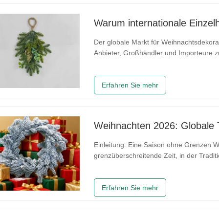
Der globale Markt für Weihnachtsdekora
Anbieter, Großhändler und Importeure zu
Wert, Beständigkeit und innovatives Des
ist die Wahl des richtigen
Erfahren Sie mehr
Einleitung: Eine Saison ohne Grenzen 
grenzüberschreitende Zeit, in der Tradi
Im Jahr 2026 ist es nicht mehr nur ein l
Geschäfte und öffentliche Plätze auf de
Erfahren Sie mehr