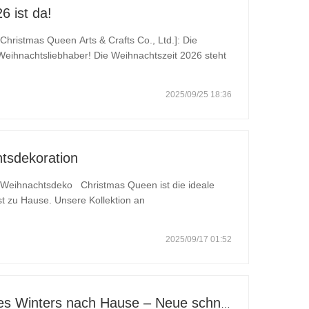
6 ist da!
ristmas Queen Arts & Crafts Co., Ltd.]: Die
mitteilen zu können, dass [Shandong Christmas Queen
2025/09/25 18:36
htsdekoration
r Weihnachtsdeko Christmas Queen ist die ideale
t zu Hause. Unsere Kollektion an
n bringt Wärme, Stil und festliche Stimmung in
htsbäumen, die
2025/09/17 01:52
Holen Sie sich den Zauber des Winters nach Hause – Neue schneebedeckte 180 cm Weihnachtsgirlande