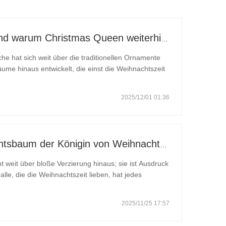
Globale Weihnachtstrends und warum Christmas Queen weiterhin Marktführer bleibt
e hat sich weit über die traditionellen Ornamente
me hinaus entwickelt, die einst die Weihnachtszeit
 wandelnden Verbraucherpräferenzen, kulturellen
2025/12/01 01:36
Der Schneeflocken-Weihnachtsbaum der Königin von Weihnachten: Festliche Eleganz auf höchstem Niveau mit zeitlosem europäischem Luxus
 weit über bloße Verzierung hinaus; sie ist Ausdruck
lle, die die Weihnachtszeit lieben, hat jedes
ie Kraft, einen Raum in einen Ort voller Wunder und
2025/11/25 17:57