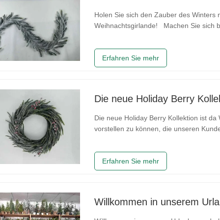
Holen Sie sich den Zauber des Winters
Weihnachtsgirlande! Machen Sie sich be
zu schmücken! Unsere schneebedeckte 1
Winkel Ihres Zuhauses oder Geschäfts 
Erfahren Sie mehr
Die neue Holiday Berry Kollek
Die neue Holiday Berry Kollektion ist da Wir freuen uns, Ihnen unsere neueste Berry-Serie
vorstellen zu können, die unseren Kunden
Was ist im Lieferumfang enthalten? Be
geschmückt mit leuchtend roten
Erfahren Sie mehr
Willkommen in unserem Url