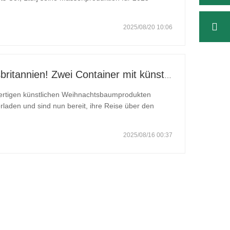
ine große Auswahl an Weihnachtsdekorationen an,
2025/08/20 10:06
Jingle All the Way nach Großbritannien! Zwei Container mit künstlicher Weihnachtsdekoration wurden gerade verschickt!
wertigen künstlichen Weihnachtsbaumprodukten
rladen und sind nun bereit, ihre Reise über den
en. Für uns als vertrauenswürdiger Hersteller ist
2025/08/16 00:37