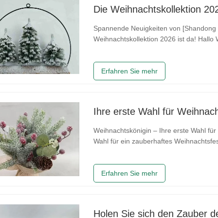
Die Weihnachtskollektion 202
Spannende Neuigkeiten von [Shandong Ch
Weihnachtskollektion 2026 ist da! Hallo Weihnachtsliebhaber! Die Weihnachtszeit 2026 steht
vor der Tür und wir freuen uns, Ihnen 
Arts & Crafts Co., Ltd.]
Erfahren Sie mehr
Ihre erste Wahl für Weihnac
Weihnachtskönigin – Ihre erste Wahl fü
Wahl für ein zauberhaftes Weihnachtsfes
Weihnachtsbäumen, Kränzen und Girlande
jede Ecke. Von naturgetreuen Weihnac
Erfahren Sie mehr