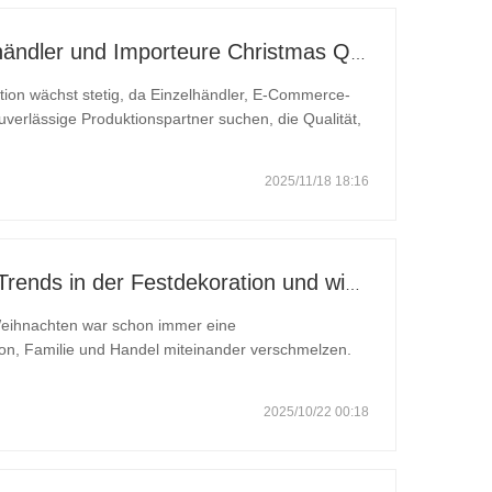
Warum internationale Einzelhändler und Importeure Christmas Queen wählen: Ein umfassender B2B-Leitfaden für die Beschaffung von Weihnachtsdekoration
tion wächst stetig, da Einzelhändler, E-Commerce-
verlässige Produktionspartner suchen, die Qualität,
ign bieten. In diesem wettbewerbsintensiven Umfeld
2025/11/18 18:16
Weihnachten 2026: Globale Trends in der Festdekoration und wie Shandong Christmas Queen Arts & Crafts Co., Ltd. den Markt prägt
Weihnachten war schon immer eine
tion, Familie und Handel miteinander verschmelzen.
okales Fest – es ist ein globales Phänomen. Häuser,
r ganzen
2025/10/22 00:18