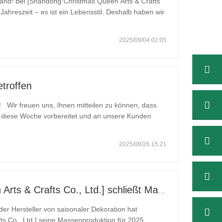
 & Crafts
 Jahreszeit – es ist ein Lebensstil. Deshalb haben wir
 dem Sie das Gefühl haben, direkt in die Magie des
2025/09/04 02:05
troffen
! Wir freuen uns, Ihnen mitteilen zu können, dass
r diese Woche vorbereitet und an unsere Kunden
: Rosa Weihnachtsbäume – sanft und elegant,
2025/08/26 15:21
[Shandong Christmas Queen Arts & Crafts Co., Ltd.] schließt Massenproduktion von Weihnachtsbäumen im Jahr 2025 erfolgreich ab
er Hersteller von saisonaler Dekoration hat
s Co., Ltd.] seine Massenproduktion für 2025