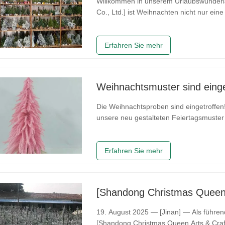
Willkommen in unserem Urlaubswunderland! Bei [Shandong Christmas Queen Arts
Co., Ltd.] ist Weihnachten nicht nur eine
einen Ausstellungsraum eingerichtet, in
Dezembers einzutauchen
Erfahren Sie mehr
Weihnachtsmuster sind einge
Die Weihnachtsproben sind eingetroffen
unsere neu gestalteten Feiertagsmuste
geliefert wurden. Diese Charge enthält
verleihen der traditionellen
Erfahren Sie mehr
19. August 2025 — [Jinan] — Als führend
[Shandong Christmas Queen Arts & Craft