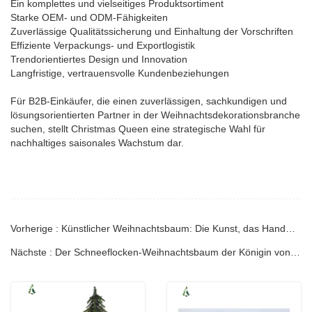
Ein komplettes und vielseitiges Produktsortiment
Starke OEM- und ODM-Fähigkeiten
Zuverlässige Qualitätssicherung und Einhaltung der Vorschriften
Effiziente Verpackungs- und Exportlogistik
Trendorientiertes Design und Innovation
Langfristige, vertrauensvolle Kundenbeziehungen
Für B2B-Einkäufer, die einen zuverlässigen, sachkundigen und
lösungsorientierten Partner in der Weihnachtsdekorationsbranche
suchen, stellt Christmas Queen eine strategische Wahl für
nachhaltiges saisonales Wachstum dar.
Vorherige : Künstlicher Weihnachtsbaum: Die Kunst, das Handwerk und die Leidenschaft hinter hochwertigen Weihnachtsdekorationen für die Welt
Nächste : Der Schneeflocken-Weihnachtsbaum der Königin von Weihnachten: Festliche Eleganz auf höchstem Niveau mit zeitlosem europäischem Luxus