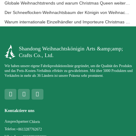
Globale Weihnachtstrends und warum Christmas Queen weiterhin Marktführer bleibt
Der Schneeflocken-Weihnachtsbaum der Königin von Weihnachten: Festliche Eleganz auf höchstem Niveau mit zeitlosem europäischem Luxus
Warum internationale Einzelhändler und Importeure Christmas Queen wählen: Ein umfassender B2B-Leitfaden für die Beschaffung von Weihnachtsdekoration
Shandong Weihnachtskönigin Arts &amp;amp;
Crafts Co., Ltd.
Wir haben unsere eigene Fabrikproduktionslinie gegründet, um die Qualität des Produkts
und das Preis-Kosten-Verhältnis effektiv zu gewährleisten. Mit über 5000 Produkten und
Verkäufen in mehr als 36 Ländern ist unsere Präsenz sehr prominent.
Kontaktiere uns
Ansprechpartner:
Chloris
Telefon:
+8613287762672