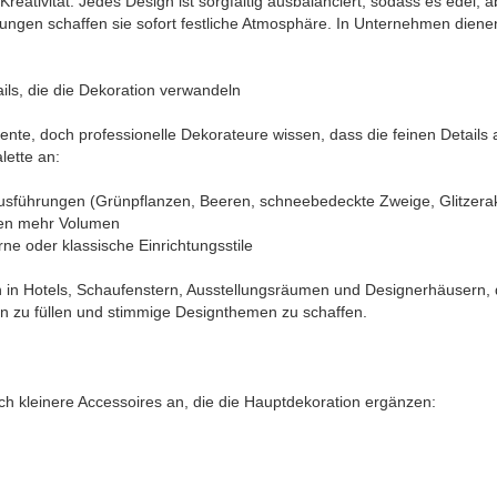
Kreativität. Jedes Design ist sorgfältig ausbalanciert, sodass es edel, a
nungen schaffen sie sofort festliche Atmosphäre. In Unternehmen dienen
ils, die die Dekoration verwandeln
nte, doch professionelle Dekorateure wissen, dass die feinen Details a
lette an:
usführungen (Grünpflanzen, Beeren, schneebedeckte Zweige, Glitzera
den mehr Volumen
e oder klassische Einrichtungsstile
on in Hotels, Schaufenstern, Ausstellungsräumen und Designerhäusern, 
n zu füllen und stimmige Designthemen zu schaffen.
h kleinere Accessoires an, die die Hauptdekoration ergänzen: