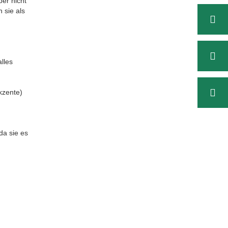
ber nicht
 sie als
lles
kzente)
da sie es