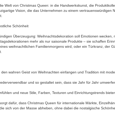
in die Welt von Christmas Queen: in die Handwerkskunst, die Produktkolle
einzigartige Vision, die das Unternehmen zu einem vertrauenswürdigen 
t.
estliche Schönheit
gründigen Überzeugung: Weihnachtsdekoration soll Emotionen wecken, n
gsdekorationen mehr als nur saisonale Produkte – sie schaffen Erin
ines weihnachtlichen Familienmorgens wird, oder ein Türkranz, der G
t.
en den wahren Geist von Weihnachten einfangen und Tradition mit mode
, wiederverwendbar und so gestaltet sein, dass sie Jahr für Jahr umwerfe
nfühlen und neue Stile, Farben, Texturen und Einrichtungstrends biete
sorgt dafür, dass Christmas Queen für internationale Märkte, Einzelhän
 die sich von der Masse abheben, ohne dabei die nostalgische Schönhe