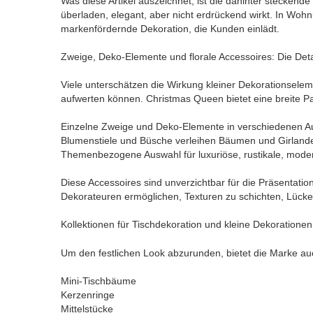
Was diese Artikel auszeichnet, ist die dahinter steckende 
überladen, elegant, aber nicht erdrückend wirkt. In Woh
markenfördernde Dekoration, die Kunden einlädt.
Zweige, Deko-Elemente und florale Accessoires: Die Deta
Viele unterschätzen die Wirkung kleiner Dekorationseleme
aufwerten können. Christmas Queen bietet eine breite Pa
Einzelne Zweige und Deko-Elemente in verschiedenen A
Blumenstiele und Büsche verleihen Bäumen und Girlan
Themenbezogene Auswahl für luxuriöse, rustikale, modern
Diese Accessoires sind unverzichtbar für die Präsentati
Dekorateuren ermöglichen, Texturen zu schichten, Lücke
Kollektionen für Tischdekoration und kleine Dekorationen
Um den festlichen Look abzurunden, bietet die Marke auc
Mini-Tischbäume
Kerzenringe
Mittelstücke