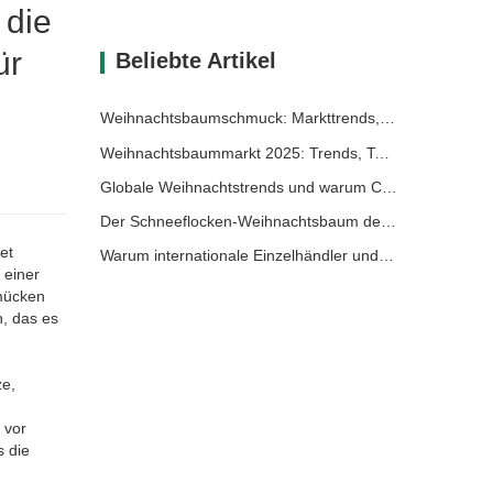
 die
ür
Beliebte Artikel
Weihnachtsbaumschmuck: Markttrends, Einblicke in die Lieferkette und Beschaffungsleitfaden 2025
Weihnachtsbaummarkt 2025: Trends, Technologien und Beschaffungsleitfaden für B2B-Einkäufer
Globale Weihnachtstrends und warum Christmas Queen weiterhin Marktführer bleibt
Der Schneeflocken-Weihnachtsbaum der Königin von Weihnachten: Festliche Eleganz auf höchstem Niveau mit zeitlosem europäischem Luxus
et
Warum internationale Einzelhändler und Importeure Christmas Queen wählen: Ein umfassender B2B-Leitfaden für die Beschaffung von Weihnachtsdekoration
 einer
hmücken
n, das es
ze,
 vor
s die