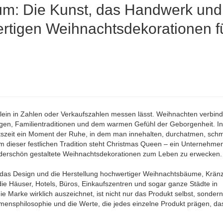
um: Die Kunst, das Handwerk und
ertigen Weihnachtsdekorationen f
allein in Zahlen oder Verkaufszahlen messen lässt. Weihnachten verbind
en, Familientraditionen und dem warmen Gefühl der Geborgenheit. In
achtszeit ein Moment der Ruhe, in dem man innehalten, durchatmen, sc
m dieser festlichen Tradition steht Christmas Queen – ein Unternehme
nderschön gestaltete Weihnachtsdekorationen zum Leben zu erwecken.
 das Design und die Herstellung hochwertiger Weihnachtsbäume, Krän
die Häuser, Hotels, Büros, Einkaufszentren und sogar ganze Städte in
arke wirklich auszeichnet, ist nicht nur das Produkt selbst, sondern
hmensphilosophie und die Werte, die jedes einzelne Produkt prägen, da