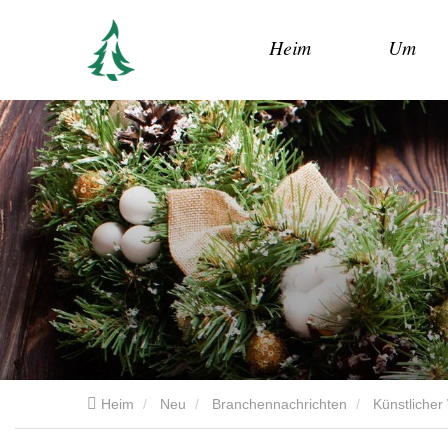
Heim
Um
Heim
Neu
Branchennachrichten
Künstlicher