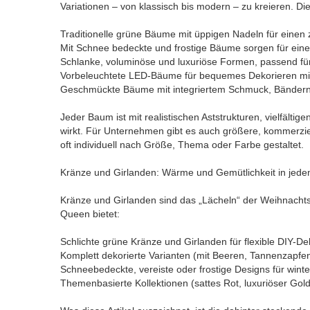
Variationen – von klassisch bis modern – zu kreieren. Die
Traditionelle grüne Bäume mit üppigen Nadeln für einen 
Mit Schnee bedeckte und frostige Bäume sorgen für eine
Schlanke, voluminöse und luxuriöse Formen, passend fü
Vorbeleuchtete LED-Bäume für bequemes Dekorieren mi
Geschmückte Bäume mit integriertem Schmuck, Bändern
Jeder Baum ist mit realistischen Aststrukturen, vielfälti
wirkt. Für Unternehmen gibt es auch größere, kommerziel
oft individuell nach Größe, Thema oder Farbe gestaltet.
Kränze und Girlanden: Wärme und Gemütlichkeit in je
Kränze und Girlanden sind das „Lächeln“ der Weihnacht
Queen bietet:
Schlichte grüne Kränze und Girlanden für flexible DIY-D
Komplett dekorierte Varianten (mit Beeren, Tannenzapfen
Schneebedeckte, vereiste oder frostige Designs für winte
Themenbasierte Kollektionen (sattes Rot, luxuriöser Goldt