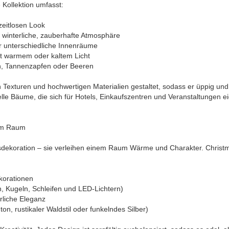
 Kollektion umfasst:
zeitlosen Look
 winterliche, zauberhafte Atmosphäre
r unterschiedliche Innenräume
t warmem oder kaltem Licht
, Tannenzapfen oder Beeren
gen Texturen und hochwertigen Materialien gestaltet, sodass er üppig und
le Bäume, die sich für Hotels, Einkaufszentren und Veranstaltungen e
dem Raum
sdekoration – sie verleihen einem Raum Wärme und Charakter. Christ
ekorationen
, Kugeln, Schleifen und LED-Lichtern)
rliche Eleganz
on, rustikaler Waldstil oder funkelndes Silber)