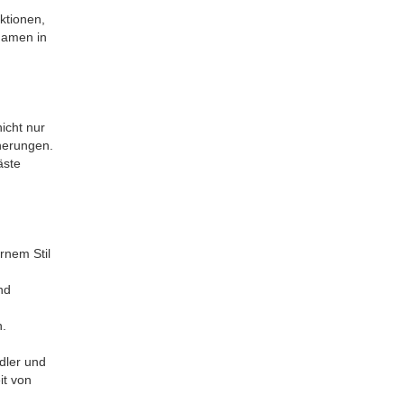
ktionen,
Namen in
icht nur
nerungen.
äste
rnem Stil
nd
n.
dler und
it von