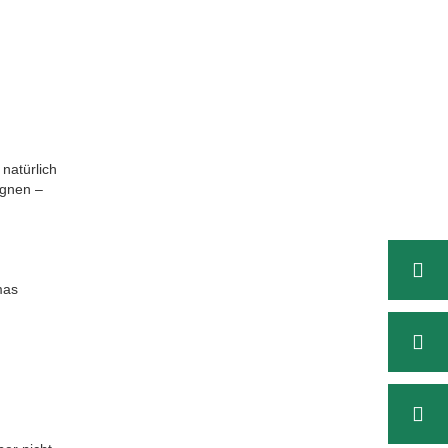
 natürlich
ignen –
mas