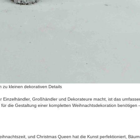
 zu kleinen dekorativen Details
r Einzelhändler, Großhändler und Dekorateure macht, ist das umfass
e für die Gestaltung einer kompletten Weihnachtsdekoration benötigen 
hnachtszeit, und Christmas Queen hat die Kunst perfektioniert, Bäume