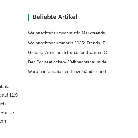
Beliebte Artikel
Weihnachtsbaumschmuck: Markttrends, Einblicke in die Lieferkette und Beschaffungsleitfaden 2025
Weihnachtsbaummarkt 2025: Trends, Technologien und Beschaffungsleitfaden für B2B-Einkäufer
Globale Weihnachtstrends und warum Christmas Queen weiterhin Marktführer bleibt
Der Schneeflocken-Weihnachtsbaum der Königin von Weihnachten: Festliche Eleganz auf höchstem Niveau mit zeitlosem europäischem Luxus
Warum internationale Einzelhändler und Importeure Christmas Queen wählen: Ein umfassender B2B-Leitfaden für die Beschaffung von Weihnachtsdekoration
obale
 auf 11,9
cht.
 von E-
ern