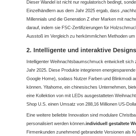
Dieser Wandel ist nicht nur regulatorisch bedingt, son
Einzelhändlern aus dem Jahr 2025 ergab, dass „nachha
Millennials und die Generation Z eher Marken mit nach
darauf, indem sie FSC-Zertifizierungen für Holzschmuc
Ausstoß im Vergleich zu herkömmlichen Methoden um 
2. Intelligente und interaktive Design
Intelligenter Weihnachtsbaumschmuck entwickelt sich
Jahr 2025. Diese Produkte integrieren energiesparende
Google Home), sodass Nutzer Farben und Blinkmodi 
können. Yitahome, ein chinesisches Unternehmen, biete
eine Kollektion von mit LEDs ausgestatteten Weihnacht
Shop U.S. einen Umsatz von 288,16 Millionen US-Dollar
Eine weitere beliebte Innovation sind modulare Christb
personalisiert werden können.
individuell gestaltete
Firmenkunden zunehmend gebrandete Versionen als Kund