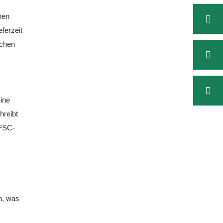
nen
ferzeit
schen
eine
hreibt
 FSC-
n, was