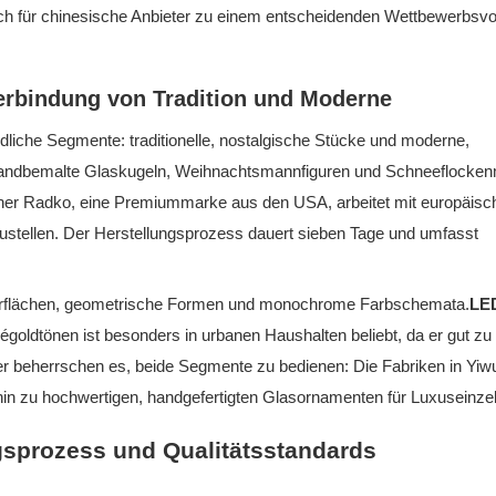
ch für chinesische Anbieter zu einem entscheidenden Wettbewerbsvor
 Verbindung von Tradition und Moderne
iedliche Segmente: traditionelle, nostalgische Stücke und moderne,
n handbemalte Glaskugeln, Weihnachtsmannfiguren und Schneeflocken
topher Radko, eine Premiummarke aus den USA, arbeitet mit europäisc
tellen. Der Herstellungsprozess dauert sieben Tage und umfasst
erflächen, geometrische Formen und monochrome Farbschemata.
LE
oldtönen ist besonders in urbanen Haushalten beliebt, da er gut zu
ter beherrschen es, beide Segmente zu bedienen: Die Fabriken in Yiw
 hin zu hochwertigen, handgefertigten Glasornamenten für Luxuseinzel
ngsprozess und Qualitätsstandards