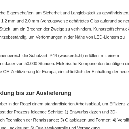
che Eigenschaften, um Sicherheit und Langlebigkeit zu gewährleisten.
 1,2 mm und 2,0 mm (vorzugsweise gehärtetes Glas aufgrund seine
 Stück, um ein Brechen der Zweige zu verhindern. Kunststoffschmuc
 hitzebeständig, um Verformungen in der Nähe von LED-Lichtern zu
enbereich die Schutzart IP44 (wasserdicht) erfüllen, mit einem
ensdauer von 50.000 Stunden. Elektrische Komponenten benötigen ei
 CE-Zertifizierung für Europa, einschließlich der Einhaltung der neu
klung bis zur Auslieferung
 aber in der Regel einem standardisierten Arbeitsablauf, um Effizienz 
st der Prozess folgende Schritte: 1) Entwurfsskizzen und 3D-
ach Techniken der Renaissance; 3) Glasblasen und Formen; 4) Versil
und Lackierung; 6) Qualitätskontrolle und Verpackung.