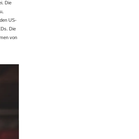
i. Die
u,
arden US-
EDs. Die
mmen von