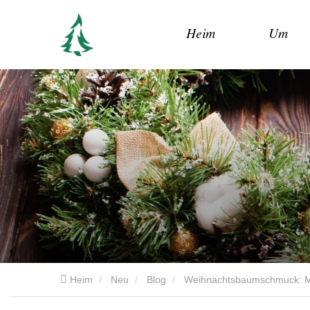
Heim
Um
Heim
Neu
Blog
Weihnachtsbaumschmuck: Mark