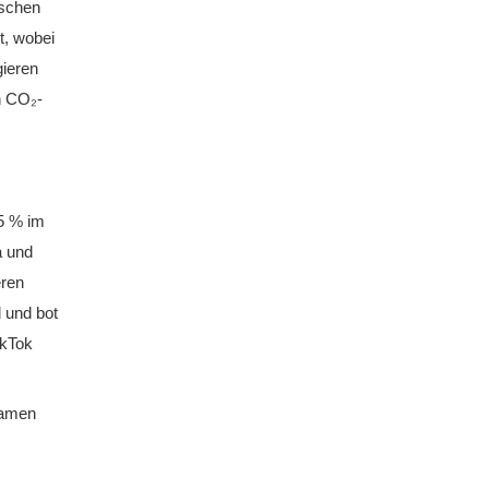
ischen
t, wobei
gieren
n CO₂-
5 % im
a und
eren
 und bot
ikTok
namen