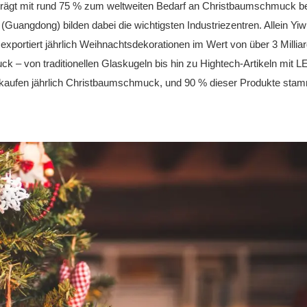
 trägt mit rund 75 % zum weltweiten Bedarf an Christbaumschmuck be
uangdong) bilden dabei die wichtigsten Industriezentren. Allein Yiw
 exportiert jährlich Weihnachtsdekorationen im Wert von über 3 Milli
ck – von traditionellen Glaskugeln bis hin zu Hightech-Artikeln mit L
 kaufen jährlich Christbaumschmuck, und 90 % dieser Produkte sta