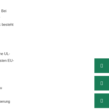
 Bei
r
k besteht
ne UL-
esten EU-
zu
berung