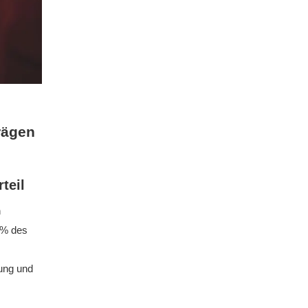
rägen
teil
h
 % des
ung und