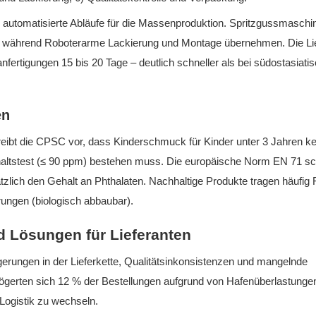
 automatisierte Abläufe für die Massenproduktion. Spritzgussmaschi
e, während Roboterarme Lackierung und Montage übernehmen. Die Lie
nfertigungen 15 bis 20 Tage – deutlich schneller als bei südostasiati
en
chreibt die CPSC vor, dass Kinderschmuck für Kinder unter 3 Jahren k
gehaltstest (≤ 90 ppm) bestehen muss. Die europäische Norm EN 71 sc
tzlich den Gehalt an Phthalaten. Nachhaltige Produkte tragen häufig
rungen (biologisch abbaubar).
d Lösungen für Lieferanten
erungen in der Lieferkette, Qualitätsinkonsistenzen und mangelnde
rzögerten sich 12 % der Bestellungen aufgrund von Hafenüberlastunge
 Logistik zu wechseln.