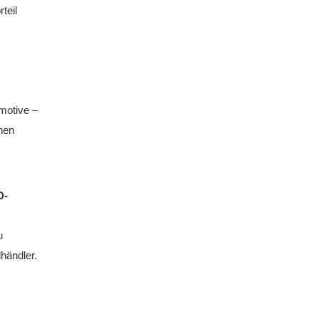
teil
motive –
hen
D-
u
händler.