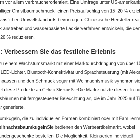
dern vor allem verbraucherorientiert. Eine Umfrage unter US-amerikan
ltiger Christbaumschmuck“ einen Preisaufschlag von 15–20 % erziel
weislichen Umweltstandards bevorzugen. Chinesische Hersteller rea
k anstreben und wasserbasierte Lackierverfahren entwickeln, die de
28 % reduzieren.
s: Verbessern Sie das festliche Erlebnis
 zu einem Wachstumsmarkt mit einer Marktdurchdringung von über 1
 LED-Lichter, Bluetooth-Konnektivität und Sprachsteuerung (mit Alex
anpassen und den Schmuck sogar mit Weihnachtsmusik synchronisi
t diese Produkte an.
Die Marke nutzte diesen Trend
Gehen Sie zur See
sbäumen mit ferngesteuerter Beleuchtung an, die im Jahr 2025 auf T
 generierte.
aumkugeln, die zu individuellen Formen kombiniert oder mit Familien
 Weihnachtsbaumkugeln
Sie bedienen den Werbeartikelmarkt, wobei
engeschenke bestellen. Die Möglichkeit, Kleinserien individuell