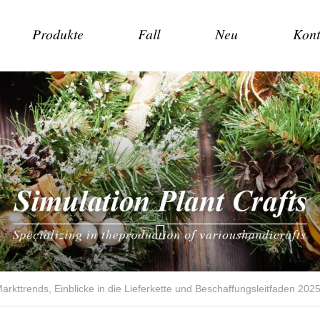
Produkte
Fall
Neu
Kont
ttrends, Einblicke in die Lieferkette und Beschaffungsleitfaden 202