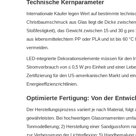
Technische Kernparameter
Internationale Käufer legen Wert auf bestimmte technis
Christbaumschmuck aus Glas liegt die Dicke zwischen
Stoßfestigkeit), das Gewicht zwischen 15 und 30 g pro
aus lebensmittelechtem PP oder PLA und ist bis 60 °C
vermeiden.
LED-integrierte Dekorationselemente müssen für den Inn
Stromverbrauch von ≤ 0,5 W pro Einheit und einer Leb
Zertifizierung für den US-amerikanischen Markt und eine
Energieeffizienzrichtlinien.
Optimierte Fertigung: Von der Entwic
Der Herstellungsprozess variiert je nach Material, folgt
gewährleisten. Bei hochwertigen Glasornamenten umfas
Tonmodellierung; 2) Herstellung einer Sandgussform n
zur Verbesserung der Lichtreflexion; 5) Handbemalung 