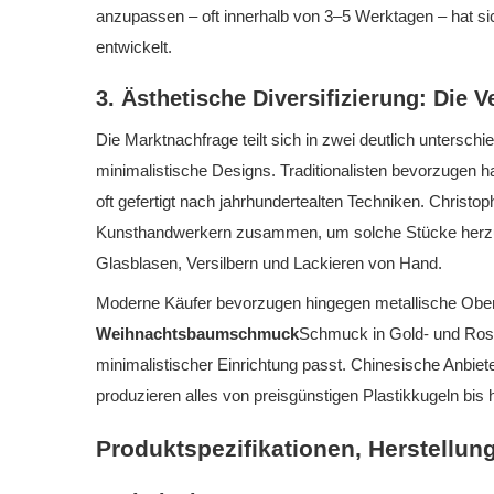
anzupassen – oft innerhalb von 3–5 Werktagen – hat si
entwickelt.
3. Ästhetische Diversifizierung: Die
Die Marktnachfrage teilt sich in zwei deutlich untersch
minimalistische Designs. Traditionalisten bevorzuge
oft gefertigt nach jahrhundertealten Techniken. Chris
Kunsthandwerkern zusammen, um solche Stücke herzus
Glasblasen, Versilbern und Lackieren von Hand.
Moderne Käufer bevorzugen hingegen metallische Ob
Weihnachtsbaumschmuck
Schmuck in Gold- und Roség
minimalistischer Einrichtung passt. Chinesische Anbie
produzieren alles von preisgünstigen Plastikkugeln bis
Produktspezifikationen, Herstellu