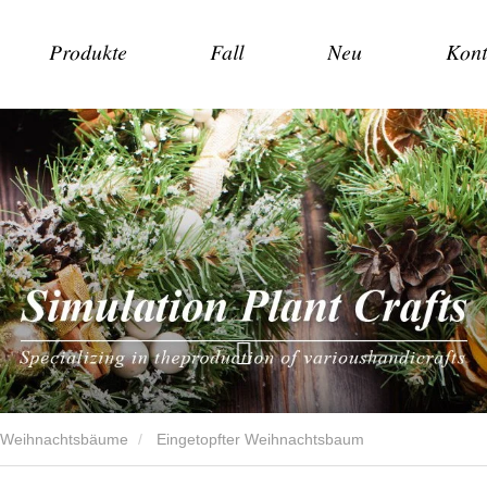
Produkte
Fall
Neu
Kont
e Weihnachtsbäume
Eingetopfter Weihnachtsbaum