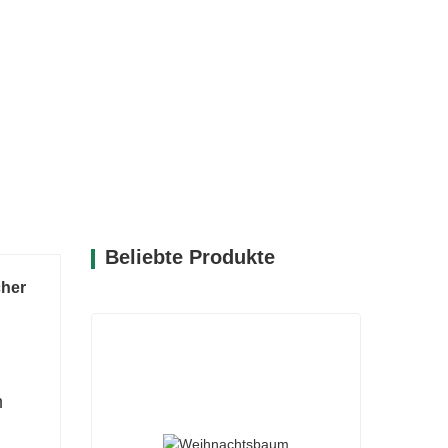
Beliebte Produkte
cher
m