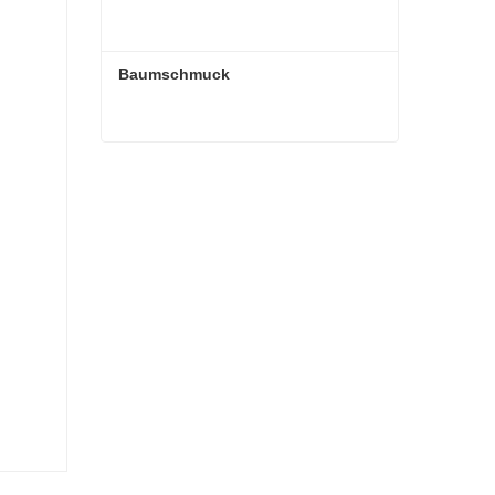
Baumschmuck
Baumschmuck
Kontaktieren Sie mich jetzt