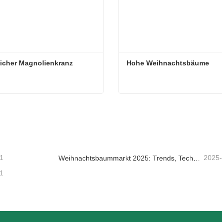
icher Magnolienkranz
Hohe Weihnachtsbäume
icher Magnolienkranz
Hohe Weihnachtsbäume
taktieren Sie mich jetzt
Kontaktieren Sie mich je
1
2025
Weihnachtsbaummarkt 2025: Trends, Technologien und Beschaffungsleitfaden für B2B-Einkäufer
1