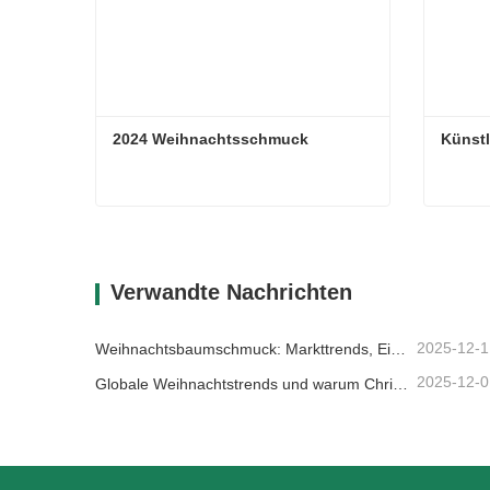
2024 Weihnachtsschmuck
Künstl
2024 Weihnachtsschmuck
Künstl
Kontaktieren Sie mich jetzt
Kon
Verwandte Nachrichten
2025-12-1
Weihnachtsbaumschmuck: Markttrends, Einblicke in die Lieferkette und Beschaffungsleitfaden 2025
2025-12-0
Globale Weihnachtstrends und warum Christmas Queen weiterhin Marktführer bleibt