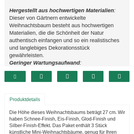
Hergestellt aus hochwertigen Materialien
:
Dieser von Gärtnern entwickelte
Weihnachtsbaum besteht aus hochwertigen
Materialien, die die Schönheit der Natur
authentisch einfangen und so ein realistisches
und langlebiges Dekorationsstück
gewährleisten.
Geringer Wartungsaufwand
:
Die flexiblen Äste und Stiele des
Weihnachtsbaums können leicht angepasst
werden, um die gewünschte Form und Fülle zu
erreichen, sodass er einfach zu pflegen und
Produktdetails
anzupassen ist.
Vielseitige Dekoration
:
Die Höhe dieses Weihnachtsbaums beträgt 27 cm. Wir
Sein attraktiver grüner Farbton macht diese
haben Schnee-Finish, Eis-Finish, Glod-Finish und
Kiefer zu einer vielseitigen Wahl für Wohn- und
Silber-Finish-Effekt. Das Paket enthält 3 Stück
Büroumgebungen und verleiht jedem Raum
künstliche Mini-Weihnachtsbäume, genug für Ihren