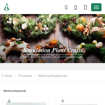
Heim
Produkte
Weihnachtsgirlande
Weihnachtsgirlande