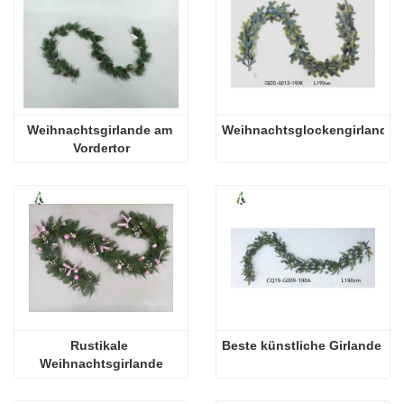
Weihnachtsgirlande am 
Weihnachtsglockengirlande
Vordertor
Rustikale 
Beste künstliche Girlande
Weihnachtsgirlande