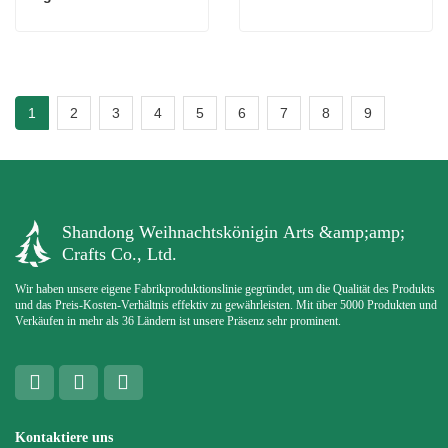
1
2
3
4
5
6
7
8
9
Shandong Weihnachtskönigin Arts &amp;amp;
Crafts Co., Ltd.
Wir haben unsere eigene Fabrikproduktionslinie gegründet, um die Qualität des Produkts
und das Preis-Kosten-Verhältnis effektiv zu gewährleisten. Mit über 5000 Produkten und
Verkäufen in mehr als 36 Ländern ist unsere Präsenz sehr prominent.
Kontaktiere uns