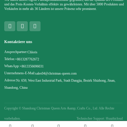
und das Preis-Kosten-Verhältnis effektiv zu gewährleisten. Mit über 5000 Produkten und
Verkäufen in mehr als 36 Ländern ist unsere Präsenz sehr prominent.
Kontaktiere uns
Ansprechpartner:
Chloris
Telefon:
+8613287762672
WhatsApp:
+8613356696031
Unternehmens-E-Mail:
sales04@christmas-queen.com
Adresse:
Nr. 659, West East Industrial Park, Stadt Dangjia, Bezirk Shizhong, Jinan,
Shandong, China
Copyright ©
Shandong Christmas Queen Arts &amp; Crafts Co., Ltd. Alle Rechte
vorbehalten.
Technischer Support: Huazhicloud