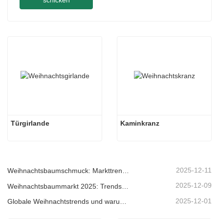
schicken
Türgirlande
Kaminkranz
2025-12-11
Weihnachtsbaumschmuck: Markttrends, Einblicke in die Lieferkette und Beschaffungsleitfaden 2025
2025-12-09
Weihnachtsbaummarkt 2025: Trends, Technologien und Beschaffungsleitfaden für B2B-Einkäufer
2025-12-01
Globale Weihnachtstrends und warum Christmas Queen weiterhin Marktführer bleibt