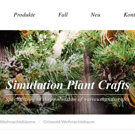
Produkte
Fall
Neu
Kont
e Weihnachtsbäume
Griswold-Weihnachtsbaum