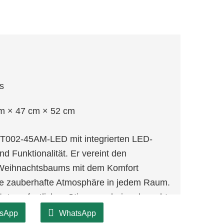
s
m × 47 cm × 52 cm
002-45AM-LED mit integrierten LED-
nd Funktionalität. Er vereint den
n Weihnachtsbaums mit dem Komfort
ne zauberhafte Atmosphäre in jedem Raum.
ägt zur festlichen Stimmung bei und macht
hrer Weihnachtsdekoration.
sApp
WhatsApp