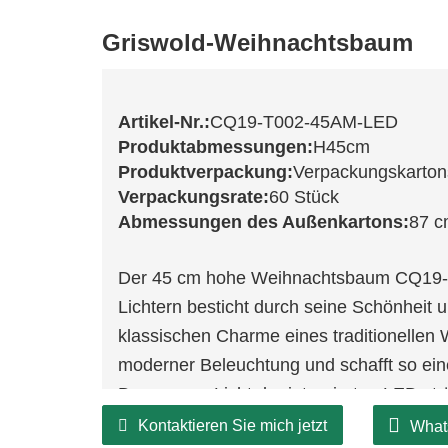
Griswold-Weihnachtsbaum
Artikel-Nr.:
CQ19-T002-45AM-LED
Produktabmessungen:
H45cm
Produktverpackung:
Verpackungskarton
Verpackungsrate:
60 Stück
Abmessungen des Außenkartons:
87 c
Der 45 cm hohe Weihnachtsbaum CQ19-T
Lichtern besticht durch seine Schönheit u
klassischen Charme eines traditionelle
moderner Beleuchtung und schafft so ei
Das warme Licht der integrierten LEDs tr
den Baum zu einem echten Blickfang in I
Kontaktieren Sie mich jetzt
What