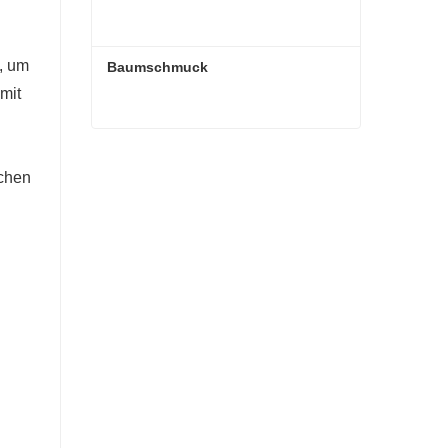
, um
Baumschmuck
omit
Baumschmuck
achen
Kontaktieren Sie mich jetzt