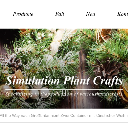
Produkte
Fall
Neu
Kont
 All the Way nach Großbritannien! Zwei Container mit künstlicher Weih