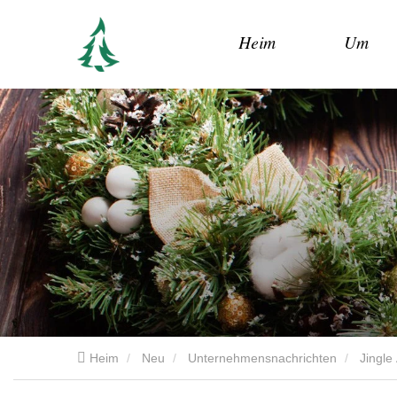
Heim
Um
Heim
Neu
Unternehmensnachrichten
Jingle