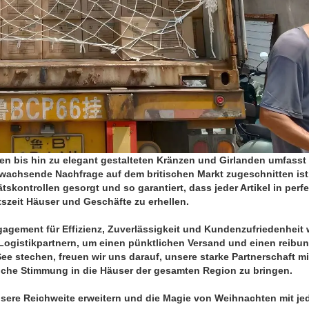
 bis hin zu elegant gestalteten Kränzen und Girlanden umfasst
ie wachsende Nachfrage auf dem britischen Markt zugeschnitten ist
tskontrollen gesorgt und so garantiert, dass jeder Artikel in perf
szeit Häuser und Geschäfte zu erhellen.
agement für Effizienz, Zuverlässigkeit und Kundenzufriedenheit 
Logistikpartnern, um einen pünktlichen Versand und einen reibu
ee stechen, freuen wir uns darauf, unsere starke Partnerschaft mi
iche Stimmung in die Häuser der gesamten Region zu bringen.
nsere Reichweite erweitern und die Magie von Weihnachten mit je