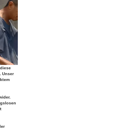
 diese
. Unser
ektem
wider.
ngslosen
t
der