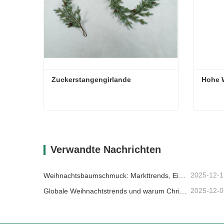
Zuckerstangengirlande
Hohe 
Zuckerstangengirlande
Hohe 
Kontaktieren Sie mich jetzt
Konta
Verwandte Nachrichten
2025-12-1
Weihnachtsbaumschmuck: Markttrends, Einblicke in die Lieferkette und Beschaffungsleitfaden 2025
2025-12-0
Globale Weihnachtstrends und warum Christmas Queen weiterhin Marktführer bleibt