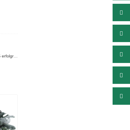
Nächste : [Shandong Christmas Queen Arts & Crafts Co., Ltd.] schließt Massenproduktion von Weihnachtsbäumen im Jahr 2025 erfolgreich ab