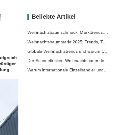
!
Beliebte Artikel
Weihnachtsbaumschmuck: Markttrends, Einblicke in die Lieferkette und Beschaffungsleitfaden 2025
Weihnachtsbaummarkt 2025: Trends, Technologien und Beschaffungsleitfaden für B2B-Einkäufer
Globale Weihnachtstrends und warum Christmas Queen weiterhin Marktführer bleibt
olgreich
Der Schneeflocken-Weihnachtsbaum der Königin von Weihnachten: Festliche Eleganz auf höchstem Niveau mit zeitlosem europäischem Luxus
würdiger
llung
Warum internationale Einzelhändler und Importeure Christmas Queen wählen: Ein umfassender B2B-Leitfaden für die Beschaffung von Weihnachtsdekoration