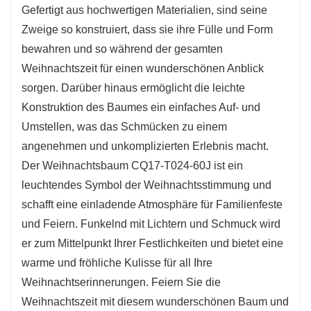
Gefertigt aus hochwertigen Materialien, sind seine
Ihrem persönlichen Stil zu gestalten – ob Sie
Zweige so konstruiert, dass sie ihre Fülle und Form
einen traditionellen Look mit klassischen roten
bewahren und so während der gesamten
und goldenen Dekorationen bevorzugen oder
Weihnachtszeit für einen wunderschönen Anblick
einen moderneren Stil mit kräftigen Farben und
sorgen. Darüber hinaus ermöglicht die leichte
außergewöhnlichem Schmuck.
Konstruktion des Baumes ein einfaches Auf- und
Dieser Baum eignet sich perfekt für größere
Umstellen, was das Schmücken zu einem
Räume wie Wohnzimmer, Esszimmer oder
angenehmen und unkomplizierten Erlebnis macht.
Eingangsbereiche, wo er einen
Der Weihnachtsbaum CQ17-T024-60J ist ein
beeindruckenden Eindruck hinterlässt. Dank
leuchtendes Symbol der Weihnachtsstimmung und
seiner großzügigen Höhe lässt er sich mit
schafft eine einladende Atmosphäre für Familienfeste
vielfältigen Dekorationen schmücken und wird
und Feiern. Funkelnd mit Lichtern und Schmuck wird
so zum wunderschönen Blickfang in jedem
er zum Mittelpunkt Ihrer Festlichkeiten und bietet eine
Raum. Der CQ17-T024-60J lädt die ganze
warme und fröhliche Kulisse für all Ihre
Familie zum gemeinsamen Schmücken ein und
Weihnachtserinnerungen. Feiern Sie die
wird so zu einem wertvollen Teil Ihrer
Weihnachtszeit mit diesem wunderschönen Baum und