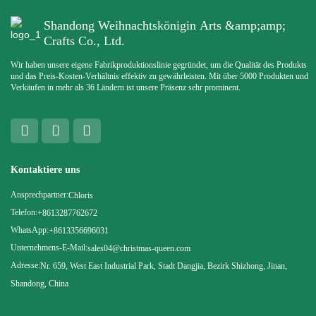
Shandong Weihnachtskönigin Arts &amp;amp;
Crafts Co., Ltd.
Wir haben unsere eigene Fabrikproduktionslinie gegründet, um die Qualität des Produkts
und das Preis-Kosten-Verhältnis effektiv zu gewährleisten. Mit über 5000 Produkten und
Verkäufen in mehr als 36 Ländern ist unsere Präsenz sehr prominent.
Kontaktiere uns
Ansprechpartner:
Chloris
Telefon:
+8613287762672
WhatsApp:
+8613356696031
Unternehmens-E-Mail:
sales04@christmas-queen.com
Adresse:
Nr. 659, West East Industrial Park, Stadt Dangjia, Bezirk Shizhong, Jinan,
Shandong, China