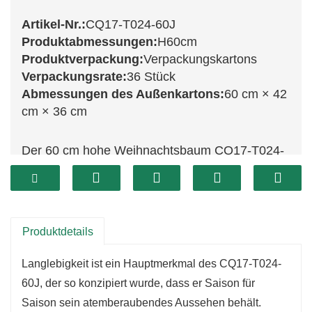
Artikel-Nr.:
CQ17-T024-60J
Produktabmessungen:
H60cm
Produktverpackung:
Verpackungskartons
Verpackungsrate:
36 Stück
Abmessungen des Außenkartons:
60 cm × 42
cm × 36 cm
Der 60 cm hohe Weihnachtsbaum CQ17-T024-
60J ist ein echter Blickfang für jede
Weihnachtsdekoration. Mit seinen üppigen,
naturgetreuen Zweigen fängt er die Schönheit
eines echten Nadelbaums perfekt ein und bildet
Produktdetails
eine wunderschöne Kulisse für Ihren
Langlebigkeit ist ein Hauptmerkmal des CQ17-T024-
Lieblingsschmuck. Dank seiner satten grünen
60J, der so konzipiert wurde, dass er Saison für
Farbe ist er vielseitig einsetzbar und ermöglicht
Saison sein atemberaubendes Aussehen behält.
Ihnen, eine festliche Dekoration ganz nach