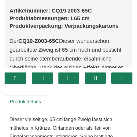
Artikelnummer: CQ19-z003-65C
Produktabmessungen: L65 cm
Produktverpackung: Verpackungskartons
Der
CQ19-Z003-65C
Dieser wunderschön
gearbeitete Zweig ist 65 cm hoch und besticht
durch seine atemberaubende, eisähnliche
Oberfläche. Dank des eisigen Effekts eignet er
sich perfekt, um Ihrer Weihnachtsdekoration
eine kühle, winterliche Note zu verleihen. Der
Zweig fängt die Eleganz der frostbedeckten
Produktdetails
Natur ein, wobei seine filigranen Details an eine
frisch gefrorene Szene erinnern.
Dieser vielseitige, 65 cm lange Zweig lässt sich
mühelos in Kränze, Girlanden oder als Teil von
Einzelarrangements integrieren. Seine mattierte