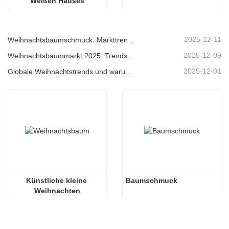
Weißen Hauses
2025-12-11
Weihnachtsbaumschmuck: Markttrends, Einblicke in die Lieferkette und Beschaffungsleitfaden 2025
2025-12-09
Weihnachtsbaummarkt 2025: Trends, Technologien und Beschaffungsleitfaden für B2B-Einkäufer
2025-12-01
Globale Weihnachtstrends und warum Christmas Queen weiterhin Marktführer bleibt
Künstliche kleine 
Baumschmuck
Weihnachten