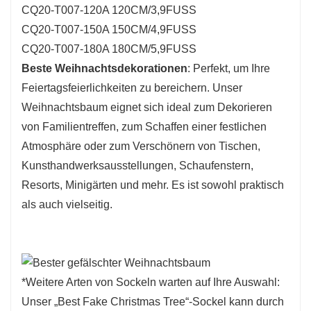
CQ20-T007-120A 120CM/3,9
FUSS
annehmen, wobei verschiedene
CQ20-T007-150A 150CM/4,9
FUSS
Oberflächenfarben wie Schnee/Eis zur
CQ20-T007-180A 180CM/5,9
FUSS
Änderung verfügbar sind.
Beste Weihnachtsdekorationen
: Perfekt, um Ihre
4.Anpassbares komplettes
Feiertagsfeierlichkeiten zu bereichern. Unser
Erscheinungsbild:
Dieser Baum verfügt über
Weihnachtsbaum eignet sich ideal zum Dekorieren
Hunderte vollständiger Astspitzen, die für ein
von Familientreffen, zum Schaffen einer festlichen
vollständiges und natürliches Erscheinungsbild
Atmosphäre oder zum Verschönern von Tischen,
sorgen und sich problemlos mit Ihren
Kunsthandwerksausstellungen, Schaufenstern,
Lieblingsornamenten und Kränzen schmücken
Resorts, Minigärten und mehr. Es ist sowohl praktisch
lassen. Die reichhaltigen Verzweigungsspitzen
als auch vielseitig.
und die gemischte Textur von PE machen es
perfekt, um in jedem Raum eine festliche
Atmosphäre zu schaffen.
5. Vielseitige Weihnachtsdekoration:
Dieser 3
*Weitere Arten von Sockeln warten auf Ihre Auswahl:
Fuß große Weihnachtsbaum eignet sich perfekt
Unser „Best Fake Christmas Tree“-Sockel kann durch