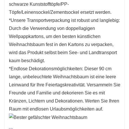
für jeden Raum und verleiht Ihrem Zuhause,
schwarze Kunststofftöpfe/PP-
Ihrem Büro oder sogar Außenbereichen eine
Töpfe/Leinensockel/Zementsockel ersetzt werden.
festliche Note. Seine kompakte Größe und sein
*Unsere Transportverpackung ist robust und langlebig:
realistisches Aussehen machen ihn zu einer
Durch die Verwendung von doppellagigen
vielseitigen Dekoration, die Ihre
Wellpappkartons, um den besten künstlichen
Feiertagsfeierlichkeiten bereichert und allen
Weihnachtsbaum fest in den Kartons zu verpacken,
wird das Produkt selbst beim See- und Landtransport
Menschen in der Umgebung Freude bereitet.
kaum beschädigt.
*Endlose Dekorationsmöglichkeiten: Dieser 90 cm
lange, unbeleuchtete Weihnachtsbaum ist eine leere
Leinwand für Ihre Feiertagskreativität. Versammeln Sie
Freunde und Familie und dekorieren Sie es mit
Kränzen, Lichtern und Dekorationen. Werten Sie Ihren
Raum mit endlosen Urlaubsmöglichkeiten auf.