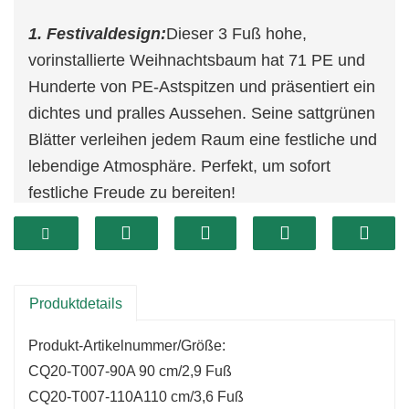
1. Festivaldesign:
Dieser 3 Fuß hohe,
vorinstallierte Weihnachtsbaum hat 71 PE und
Hunderte von PE-Astspitzen und präsentiert ein
dichtes und pralles Aussehen. Seine sattgrünen
Blätter verleihen jedem Raum eine festliche und
lebendige Atmosphäre. Perfekt, um sofort
festliche Freude zu bereiten!
2. Mehrere Größen:
Dieser beste künstliche
Weihnachtsbaum ist in verschiedenen Größen
erhältlich, z. B. 3,6/3,9/4,9/5,9 Fuß, mit weiteren
Größen passend zu Ihren Vorlieben und
Produktdetails
akzeptiert sogar benutzerdefinierte Größen.
Produkt-Artikelnummer/Größe:
3. Mehrere Ausführungen:
Wir können alle
CQ20-T007-90A 90 cm/2,9 Fuß
Vorschläge von Ihnen zur Verbesserung dieses
CQ20-T007-110A
110 cm/3,6 Fuß
besten künstlichen Weihnachtsbaums