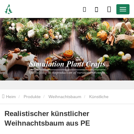
Heim
Produkte
Weihnachtsbaum
Künstliche
Weihnachtsbäume
Realistischer künstlicher Weihnachtsbaum
Realistischer künstlicher
Weihnachtsbaum aus PE
aus PE