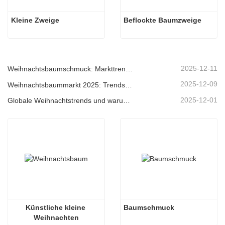
Kleine Zweige
Beflockte Baumzweige
2025-12-11
Weihnachtsbaumschmuck: Markttrends, Einblicke in die Lieferkette und Beschaffungsleitfaden 2025
2025-12-09
Weihnachtsbaummarkt 2025: Trends, Technologien und Beschaffungsleitfaden für B2B-Einkäufer
2025-12-01
Globale Weihnachtstrends und warum Christmas Queen weiterhin Marktführer bleibt
Künstliche kleine 
Baumschmuck
Weihnachten