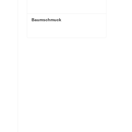
Baumschmuck
Baumschmuck
Kontaktieren Sie mich jetzt