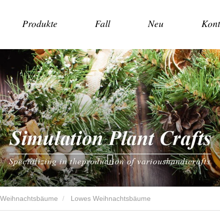
Produkte
Fall
Neu
Kont
e Weihnachtsbäume
Lowes Weihnachtsbäume