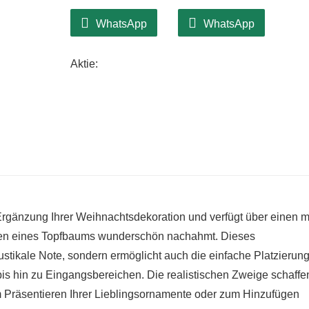
Warmer, einladender Glanz
WhatsApp
WhatsApp
Jedes Miniaturhaus strahlt ein warmes Li
verstärkt und eine ruhige Atmosphäre für I
Aktie:
perfekte Herzstück, um bleibende Erinne
Naturalistische Details
Dieses bezaubernde Weihnachtsdorf ist 
und verfügt über realistische Details, d
erwecken. Es ist eine entzückende Ergän
gänzung Ihrer Weihnachtsdekoration und verfügt über einen m
hen eines Topfbaums wunderschön nachahmt. Dieses
stikale Note, sondern ermöglicht auch die einfache Platzierung
s hin zu Eingangsbereichen. Die realistischen Zweige schaffe
 Präsentieren Ihrer Lieblingsornamente oder zum Hinzufügen