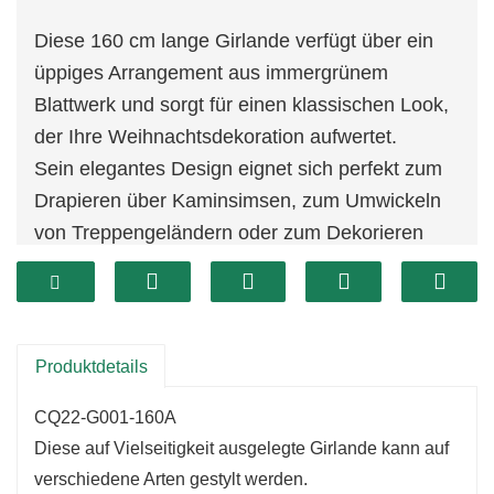
Diese 160 cm lange Girlande verfügt über ein
üppiges Arrangement aus immergrünem
Blattwerk und sorgt für einen klassischen Look,
der Ihre Weihnachtsdekoration aufwertet.
Sein elegantes Design eignet sich perfekt zum
Drapieren über Kaminsimsen, zum Umwickeln
von Treppengeländern oder zum Dekorieren
von Türen und verleiht jedem Raum Wärme und
Charme.
Das satte Grün schafft eine festliche
Atmosphäre, die Gäste in Ihrem Zuhause
Produktdetails
willkommen heißt.
CQ22-G001-160A
Diese auf Vielseitigkeit ausgelegte Girlande kann auf
verschiedene Arten gestylt werden.