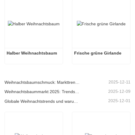
Halber Weihnachtsbaum
Frische grüne Girlande
2025-12-11
Weihnachtsbaumschmuck: Markttrends, Einblicke in die Lieferkette und Beschaffungsleitfaden 2025
2025-12-09
Weihnachtsbaummarkt 2025: Trends, Technologien und Beschaffungsleitfaden für B2B-Einkäufer
2025-12-01
Globale Weihnachtstrends und warum Christmas Queen weiterhin Marktführer bleibt