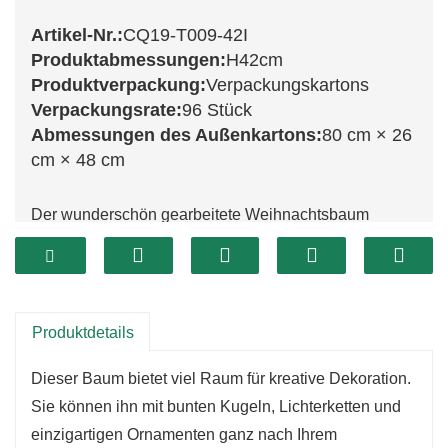
Artikel-Nr.:
CQ19-T009-42I
Produktabmessungen:
H42cm
Produktverpackung:
Verpackungskartons
Verpackungsrate:
96 Stück
Abmessungen des Außenkartons:
80 cm × 26
cm × 48 cm
Der wunderschön gearbeitete Weihnachtsbaum
CQ19-T009-42I ist mit einer Höhe von 42 cm ideal für
kleinere Räume. Dank seiner kompakten Größe findet
er problemlos auf Tischen, Küchentheken oder in
gemütlichen Ecken Ihres Zuhauses Platz. Trotz seiner
Produktdetails
geringen Höhe besticht dieser Baum durch üppige,
Dieser Baum bietet viel Raum für kreative Dekoration.
grüne Zweige, die ihm ein volles Aussehen verleihen
Sie können ihn mit bunten Kugeln, Lichterketten und
und nur darauf warten, mit Ihrem Lieblingsschmuck
einzigartigen Ornamenten ganz nach Ihrem
geschmückt zu werden.