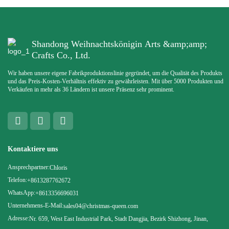
Shandong Weihnachtskönigin Arts &amp;amp;
Crafts Co., Ltd.
Wir haben unsere eigene Fabrikproduktionslinie gegründet, um die Qualität des Produkts
und das Preis-Kosten-Verhältnis effektiv zu gewährleisten. Mit über 5000 Produkten und
Verkäufen in mehr als 36 Ländern ist unsere Präsenz sehr prominent.
Kontaktiere uns
Ansprechpartner:
Chloris
Telefon:
+8613287762672
WhatsApp:
+8613356696031
Unternehmens-E-Mail:
sales04@christmas-queen.com
Adresse:
Nr. 659, West East Industrial Park, Stadt Dangjia, Bezirk Shizhong, Jinan,