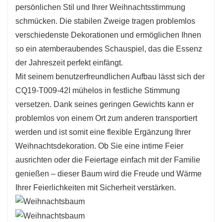
persönlichen Stil und Ihrer Weihnachtsstimmung
Eine der herausragenden Eigenschaften des CQ19-
schmücken. Die stabilen Zweige tragen problemlos
T009-42I ist seine Vielseitigkeit. Er eignet sich perfekt,
verschiedenste Dekorationen und ermöglichen Ihnen
um in verschiedenen Umgebungen eine festliche
so ein atemberaubendes Schauspiel, das die Essenz
Atmosphäre zu schaffen, sei es im Büro oder im
der Jahreszeit perfekt einfängt.
Kinderzimmer. Der Baum kann als Mittelpunkt bei
Mit seinem benutzerfreundlichen Aufbau lässt sich der
Familienfeiern oder als wunderschöne Ergänzung zu
CQ19-T009-42I mühelos in festliche Stimmung
Weihnachtsdekorationen dienen. Dank seiner Größe
versetzen. Dank seines geringen Gewichts kann er
und seines Designs ist er leicht zu transportieren und
problemlos von einem Ort zum anderen transportiert
zu verstauen, sodass Sie viele Jahre Freude daran
werden und ist somit eine flexible Ergänzung Ihrer
haben werden.
Weihnachtsdekoration. Ob Sie eine intime Feier
ausrichten oder die Feiertage einfach mit der Familie
genießen – dieser Baum wird die Freude und Wärme
Ihrer Feierlichkeiten mit Sicherheit verstärken.