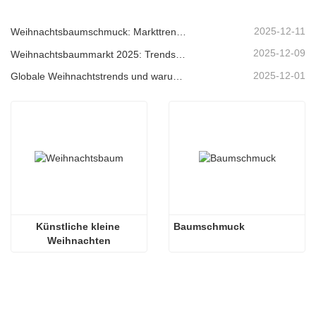
2025-12-11
Weihnachtsbaumschmuck: Markttrends, Einblicke in die Lieferkette und Beschaffungsleitfaden 2025
2025-12-09
Weihnachtsbaummarkt 2025: Trends, Technologien und Beschaffungsleitfaden für B2B-Einkäufer
2025-12-01
Globale Weihnachtstrends und warum Christmas Queen weiterhin Marktführer bleibt
Künstliche kleine 
Baumschmuck
Weihnachten