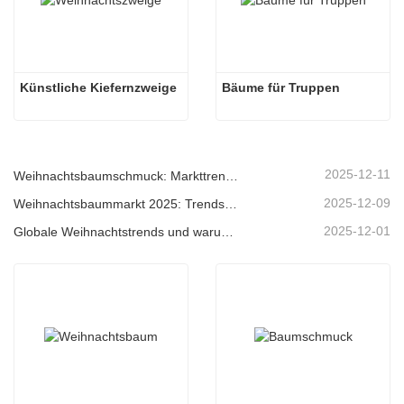
Künstliche Kiefernzweige
Bäume für Truppen
2025-12-11
Weihnachtsbaumschmuck: Markttrends, Einblicke in die Lieferkette und Beschaffungsleitfaden 2025
2025-12-09
Weihnachtsbaummarkt 2025: Trends, Technologien und Beschaffungsleitfaden für B2B-Einkäufer
2025-12-01
Globale Weihnachtstrends und warum Christmas Queen weiterhin Marktführer bleibt