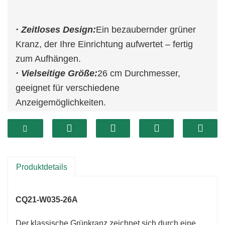
· Zeitloses Design:
Ein bezaubernder grüner
Kranz, der Ihre Einrichtung aufwertet – fertig
zum Aufhängen.
· Vielseitige Größe:
26 cm Durchmesser,
geeignet für verschiedene
Anzeigemöglichkeiten.
· Langlebig und wiederverwendbar:
Gebaut,
um mehreren Feiertagen standzuhalten, was es
zu einer umweltfreundlichen Wahl macht.
Produktdetails
CQ21-W035-26A
Der klassische Grünkranz zeichnet sich durch eine