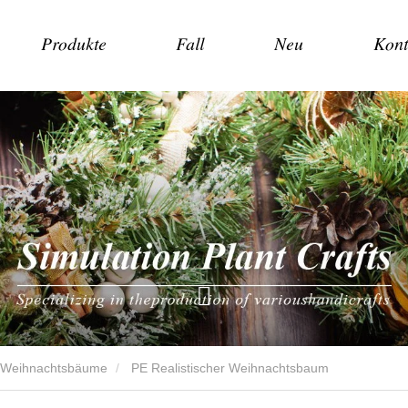
Produkte
Fall
Neu
Kont
e Weihnachtsbäume
PE Realistischer Weihnachtsbaum