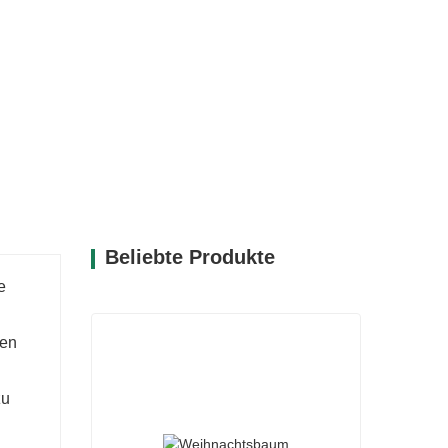
eser Weihnachtsbaum passt ideal in jede
ung für Ihr Zuhause, Ihr Büro oder Ihren
 sein realistisches Design machen es zu
hnachtsdekoration aufzuwerten und
ünton dieses Baumes bringt
t ihn zur perfekten Wahl, um Ihre
Beliebte Produkte
e
ren
zu