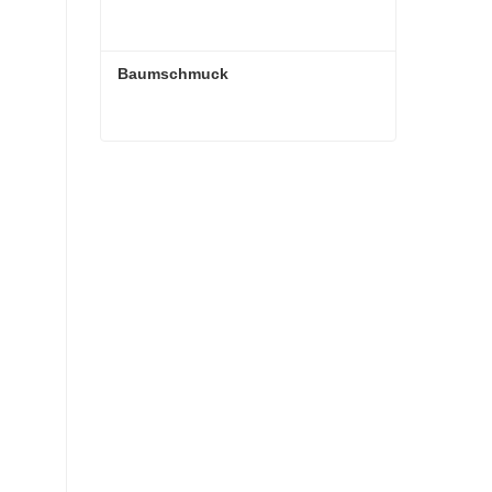
Baumschmuck
Baumschmuck
Kontaktieren Sie mich jetzt