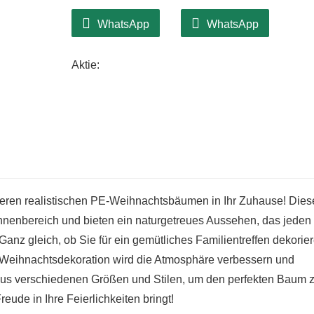
4. Vielseitige Weihnachtsdekoration:
Di
WhatsApp
WhatsApp
Umgebung und ist eine vielseitige Ergänz
Außenbereich. Seine kompakte Größe und
Aktie:
einer fantastischen Option, um Ihre Wei
saisonale Fröhlichkeit zu verbreiten.
5. Festlicher Charme:
Der leuchtende Gr
Urlaubsstimmung in jeden Raum und mach
festliche Dekoration sofort aufzuwerten.
nseren realistischen PE-Weihnachtsbäumen in Ihr Zuhause! Dies
Innenbereich und bieten ein naturgetreues Aussehen, das jeden
anz gleich, ob Sie für ein gemütliches Familientreffen dekorie
e Weihnachtsdekoration wird die Atmosphäre verbessern und
aus verschiedenen Größen und Stilen, um den perfekten Baum 
eude in Ihre Feierlichkeiten bringt!