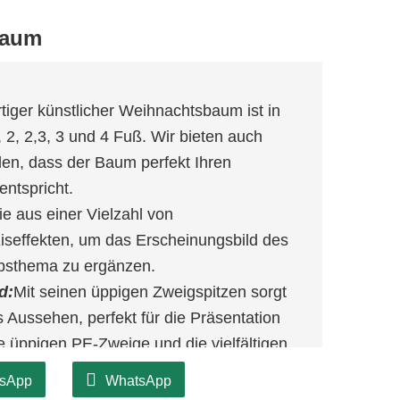
baum
iger künstlicher Weihnachtsbaum ist in
 2, 2,3, 3 und 4 Fuß. Wir bieten auch
en, dass der Baum perfekt Ihren
entspricht.
e aus einer Vielzahl von
iseffekten, um das Erscheinungsbild des
ubsthema zu ergänzen.
d:
Mit seinen üppigen Zweigspitzen sorgt
s Aussehen, perfekt für die Präsentation
e üppigen PE-Zweige und die vielfältigen
neten Wahl, um in jeder Umgebung eine
sApp
WhatsApp
fen.