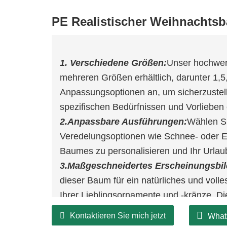
PE Realistischer Weihnachts
1. Verschiedene Größen:
Unser hochwert
mehreren Größen erhältlich, darunter 1,5,
Anpassungsoptionen an, um sicherzustell
spezifischen Bedürfnissen und Vorlieben 
2.Anpassbare Ausführungen:
Wählen Si
Veredelungsoptionen wie Schnee- oder E
Baumes zu personalisieren und Ihr Urla
3.Maßgeschneidertes Erscheinungsbil
dieser Baum für ein natürliches und volle
Ihrer Lieblingsornamente und -kränze. Di
Texturen machen es zu einer ausgezeich
Kontaktieren Sie mich jetzt
What
warme und festliche Atmosphäre zu schaf