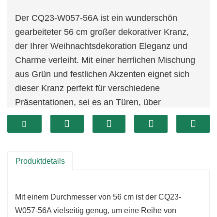
Der CQ23-W057-56A ist ein wunderschön
gearbeiteter 56 cm großer dekorativer Kranz,
der Ihrer Weihnachtsdekoration Eleganz und
Charme verleiht. Mit einer herrlichen Mischung
aus Grün und festlichen Akzenten eignet sich
dieser Kranz perfekt für verschiedene
Präsentationen, sei es an Türen, über
Kaminsimsen oder als Teil eines Tischaufsatzes.
Dieser aus hochwertigen Materialien gefertigte
Kranz ist auf Langlebigkeit ausgelegt und kann
während der Feiertage wiederholt verwendet
Produktdetails
werden. Sein umweltfreundliches Design steht
im Einklang mit nachhaltigen
Mit einem Durchmesser von 56 cm ist der CQ23-
Dekorationspraktiken und ermöglicht Ihnen ein
W057-56A vielseitig genug, um eine Reihe von
verantwortungsvolles Feiern.