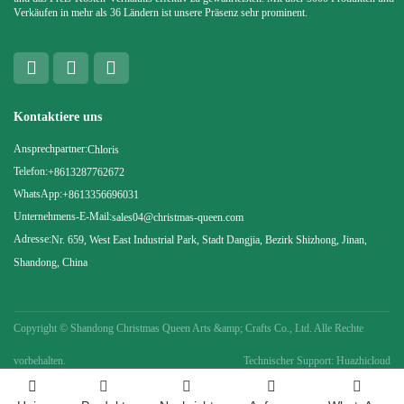
Verkäufen in mehr als 36 Ländern ist unsere Präsenz sehr prominent.
Kontaktiere uns
Ansprechpartner:
Chloris
Telefon:
+8613287762672
WhatsApp:
+8613356696031
Unternehmens-E-Mail:
sales04@christmas-queen.com
Adresse:
Nr. 659, West East Industrial Park, Stadt Dangjia, Bezirk Shizhong, Jinan,
Shandong, China
Copyright ©
Shandong Christmas Queen Arts &amp; Crafts Co., Ltd. Alle Rechte
vorbehalten.
Technischer Support: Huazhicloud