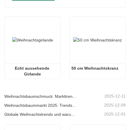
Echt aussehende 
50 cm Weihnachtskranz
Girlande
2025-12-11
Weihnachtsbaumschmuck: Markttrends, Einblicke in die Lieferkette und Beschaffungsleitfaden 2025
2025-12-09
Weihnachtsbaummarkt 2025: Trends, Technologien und Beschaffungsleitfaden für B2B-Einkäufer
2025-12-01
Globale Weihnachtstrends und warum Christmas Queen weiterhin Marktführer bleibt