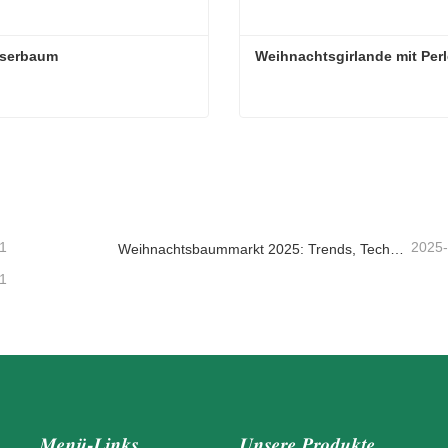
aserbaum
Weihnachtsgirlande mit Per
aserbaum
Weihnachtsgirlande mit Per
taktieren Sie mich jetzt
Kontaktieren Sie mich je
1
2025
Weihnachtsbaummarkt 2025: Trends, Technologien und Beschaffungsleitfaden für B2B-Einkäufer
1
Menü-Links
Unsere Produkte