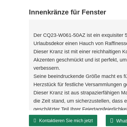
Innenkränze für Fenster
Der CQ23-W061-50AZ ist ein exquisiter 
Urlaubsdekor einen Hauch von Raffiness
Dieser Kranz ist mit einer reichhaltigen 
Akzenten geschmückt und ist perfekt, um 
verbessern.
Seine beeindruckende Größe macht es fü
Herzstück für festliche Versammlungen g
Dieser Kranz ist aus strapazierfähigen Ma
die Zeit stand, um sicherzustellen, dass
geschätzter Teil Ihrer Feiertagsfeierlichkei
Das umweltfreundliche Design fördert na
Kontaktieren Sie mich jetzt
What
ermöglicht es Ihnen, den festlichen Gei