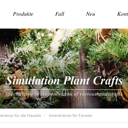
Produkte
Fall
Neu
Kont
kränze für die Haustür
Innenkränze für Fenster