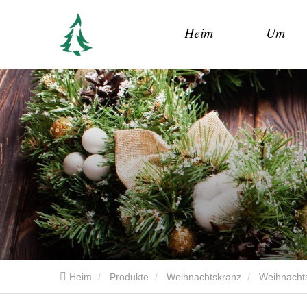
Heim
Um
Heim
Produkte
Weihnachtskranz
Weihnachts