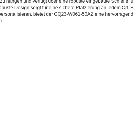
l zu hängen und verfügt über eine robuste eingebaute Schleife fü
obuste Design sorgt für eine sichere Platzierung an jedem Ort. 
u personalisieren, bietet der CQ23-W061-50AZ eine hervorragen
n.