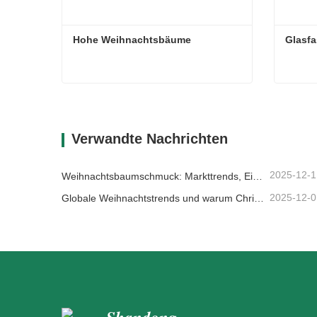
Hohe Weihnachtsbäume
Glasf
Hohe Weihnachtsbäume
Glasf
Kontaktieren Sie mich jetzt
Kon
Verwandte Nachrichten
2025-12-1
Weihnachtsbaumschmuck: Markttrends, Einblicke in die Lieferkette und Beschaffungsleitfaden 2025
2025-12-0
Globale Weihnachtstrends und warum Christmas Queen weiterhin Marktführer bleibt