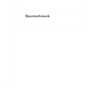
Baumschmuck
Baumschmuck
Kontaktieren Sie mich jetzt