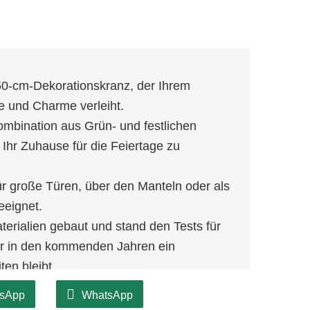
50-cm-Dekorationskranz, der Ihrem
e und Charme verleiht.
Kombination aus Grün- und festlichen
Ihr Zuhause für die Feiertage zu
r große Türen, über den Manteln oder als
eeignet.
terialien gebaut und stand den Tests für
 er in den kommenden Jahren ein
ten bleibt.
chhaltige Dekorationspraktiken und
sApp
WhatsApp
st verantwortungsbewusst anzunehmen.