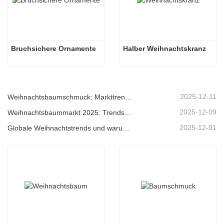
Bruchsichere Ornamente
Halber Weihnachtskranz
2025-12-11
Weihnachtsbaumschmuck: Markttrends, Einblicke in die Lieferkette und Beschaffungsleitfaden 2025
2025-12-09
Weihnachtsbaummarkt 2025: Trends, Technologien und Beschaffungsleitfaden für B2B-Einkäufer
2025-12-01
Globale Weihnachtstrends und warum Christmas Queen weiterhin Marktführer bleibt