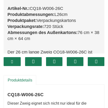
Artikel-Nr.:
CQ18-W006-26C
Produktabmessungen:
L26cm
Produktpaket:
Verpackungskartons
Verpackungsrate:
720 Stück
Abmessungen des Außenkartons:
76 cm × 38
cm × 64 cm
Der 26 cm lange Zweig CQ18-W006-26C ist
eine charmante Ergänzung für jede
Festtagsdekoration. Dieser kompakte Zweig mit
üppigem Grün eignet sich perfekt, um kleineren
Arrangements einen Hauch Natur zu verleihen.
Produktdetails
Dank seines realistischen Designs fügt er sich
nahtlos in verschiedene Dekorationen ein und
CQ18-W006-26C
ist somit vielseitig einsetzbar, beispielsweise
Dieser Zweig eignet sich nicht nur ideal für die
zum Verschönern von Kränzen, Girlanden oder