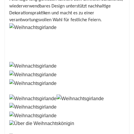
wiederverwendbares Design unterstützt nachhaltige
Urlaubsstimmung widerspiegelt. Ganz gleich, ob
Dekorationspraktiken und macht es zu einer
Sie einen minimalistischen Ansatz oder ein
verantwortungsvollen Wahl für festliche Feiern.
aufwändigeres Arrangement bevorzugen, diese
Girlande dient als vielseitige Grundlage für Ihre
Kreativität.