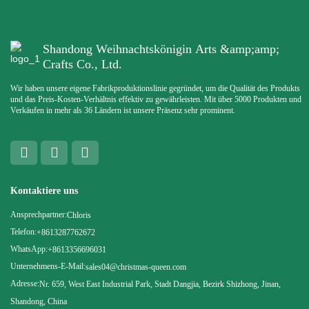
Shandong Weihnachtskönigin Arts &amp;amp;
Crafts Co., Ltd.
Wir haben unsere eigene Fabrikproduktionslinie gegründet, um die Qualität des Produkts
und das Preis-Kosten-Verhältnis effektiv zu gewährleisten. Mit über 5000 Produkten und
Verkäufen in mehr als 36 Ländern ist unsere Präsenz sehr prominent.
Kontaktiere uns
Ansprechpartner:
Chloris
Telefon:
+8613287762672
WhatsApp:
+8613356696031
Unternehmens-E-Mail:
sales04@christmas-queen.com
Adresse:
Nr. 659, West East Industrial Park, Stadt Dangjia, Bezirk Shizhong, Jinan,
Shandong, China