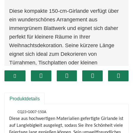
Diese kompakte 150-cm-Girlande verfügt über
ein wunderschönes Arrangement aus
immergrünem Blattwerk und eignet sich daher
perfekt für kleinere Räume in Ihrer
Weihnachtsdekoration. Seine kürzere Länge
eignet sich ideal zum Dekorieren von
Türrahmen, Tischplatten oder kleinen
Kaminsimsen und sorgt für eine festliche
Atmosphäre, ohne den Bereich zu überfordern.
Das üppige Grün verleiht jedem
Urlaubsambiente eine natürliche Note.
Produktdetails
Das schlichte, aber elegante Design ermöglicht
CQ23-G007-150A
eine einfache Anpassung. Sie können Lichter,
Diese aus hochwertigen Materialien gefertigte Girlande ist
Ornamente oder Bänder hinzufügen, um eine
auf Langlebigkeit ausgelegt, sodass Sie ihre Schönheit viele
einzigartige Präsentation zu schaffen, die Ihre
Feiertage lang genießen können. Sein umweltfreundliches,