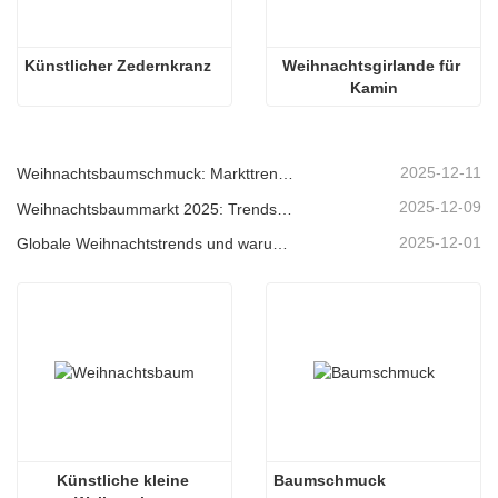
Künstlicher Zedernkranz
Weihnachtsgirlande für 
Kamin
2025-12-11
Weihnachtsbaumschmuck: Markttrends, Einblicke in die Lieferkette und Beschaffungsleitfaden 2025
2025-12-09
Weihnachtsbaummarkt 2025: Trends, Technologien und Beschaffungsleitfaden für B2B-Einkäufer
2025-12-01
Globale Weihnachtstrends und warum Christmas Queen weiterhin Marktführer bleibt
Künstliche kleine 
Baumschmuck