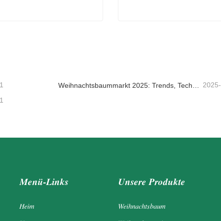
nbaumgirlande
taktieren Sie mich jetzt
Kontaktieren Sie mich je
1
2025
Weihnachtsbaummarkt 2025: Trends, Technologien und Beschaffungsleitfaden für B2B-Einkäufer
1
Menü-Links
Unsere Produkte
Heim
Weihnachtsbaum