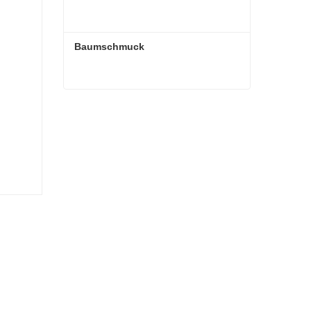
Baumschmuck
Baumschmuck
Kontaktieren Sie mich jetzt