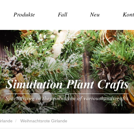
Produkte
Fall
Neu
Kont
irlande
Weihnachtsrote Girlande