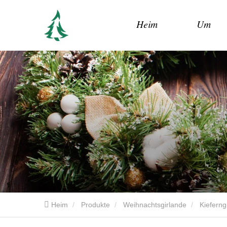
Heim
Um
Heim
Produkte
Weihnachtsgirlande
Kieferng