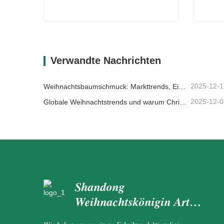
Echt aussehende Girlande
Perle
Kontaktieren Sie mich jetzt
Kon
Verwandte Nachrichten
2025-12-1
Weihnachtsbaumschmuck: Markttrends, Einblicke in die Lieferkette und Beschaffungsleitfaden 2025
2025-12-0
Globale Weihnachtstrends und warum Christmas Queen weiterhin Marktführer bleibt
Shandong
Weihnachtskönigin Arts
&amp;amp; Crafts Co.,