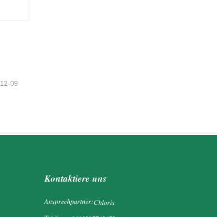
Bester beflockter Weihnachtsbaum
tzt
-12-09
Kontaktiere uns
Ansprechpartner:
Chloris