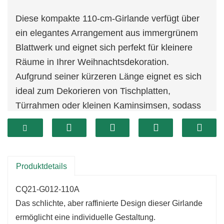
Diese kompakte 110-cm-Girlande verfügt über
ein elegantes Arrangement aus immergrünem
Blattwerk und eignet sich perfekt für kleinere
Räume in Ihrer Weihnachtsdekoration.
Aufgrund seiner kürzeren Länge eignet es sich
ideal zum Dekorieren von Tischplatten,
Türrahmen oder kleinen Kaminsimsen, sodass
Sie eine festliche Atmosphäre schaffen können,
ohne den Bereich zu überfordern.
Das üppige Grün verleiht jedem
Urlaubsambiente eine natürliche Note.
Produktdetails
CQ21-G012-110A
Das schlichte, aber raffinierte Design dieser Girlande
ermöglicht eine individuelle Gestaltung.