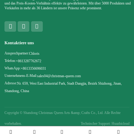
und das Preis-Kosten-Verhältnis effektiv zu gewährleisten. Mit über 5000 Produkten und
Verkäufen in mehr als 36 Ländern ist unsere Präsenz sehr prominent.
Kontaktiere uns
Ansprechpartner:
Chloris
Telefon:
+8613287762672
WhatsApp:
+8613356696031
Unternehmens-E-Mail:
sales04@christmas-queen.com
Adresse:
Nr. 659, West East Industrial Park, Stadt Dangjia, Bezirk Shizhong, Jinan,
Shandong, China
Copyright ©
Shandong Christmas Queen Arts &amp; Crafts Co., Ltd. Alle Rechte
vorbehalten.
Technischer Support: Huazhicloud