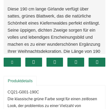
Diese 190 cm lange Girlande verfügt über
sattes, grünes Blattwerk, das die natürliche
Schönheit eines Kiefernwaldes perfekt einfängt.
Seine üppigen, dichten Zweige sorgen für ein
volles und lebendiges Erscheinungsbild und
machen es zu einer wunderschönen Ergänzung
Ihrer Weihnachtsdekoration. Die Länge von 190
cm ermöglicht eine vielseitige Platzierung, ob
über einen Kaminsims drapiert, um ein
Treppengeländer gewickelt oder als Tischläufer
für einen festlichen Mittelpunkt.
Produktdetails
CQ21-G001-190C
Die klassische grüne Farbe sorgt für einen zeitlosen
Look, der problemlos zu einer Vielzahl von