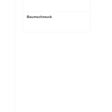
Baumschmuck
Baumschmuck
Kontaktieren Sie mich jetzt