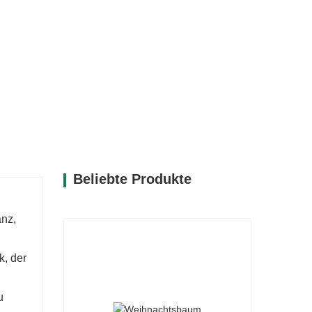
Beliebte Produkte
anz,
, der
u