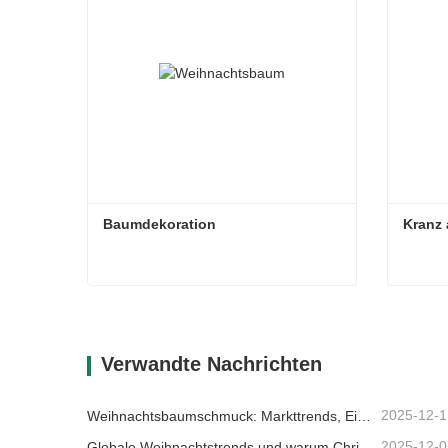
Baumdekoration
Kranz
Baumdekoration
Kranz
Kontaktieren Sie mich jetzt
Kon
Verwandte Nachrichten
2025-12-1
Weihnachtsbaumschmuck: Markttrends, Einblicke in die Lieferkette und Beschaffungsleitfaden 2025
2025-12-0
Globale Weihnachtstrends und warum Christmas Queen weiterhin Marktführer bleibt