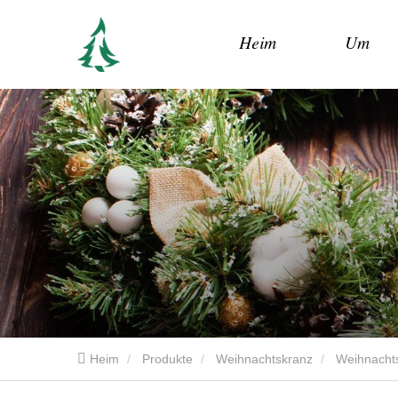
Heim
Um
Heim
Produkte
Weihnachtskranz
Weihnachts