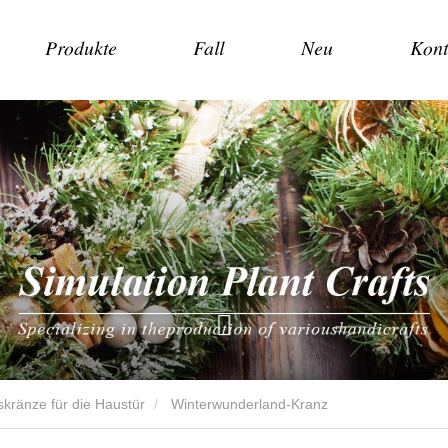
Produkte
Fall
Neu
Kont
kränze für die Haustür
Winterwunderland-Kranz