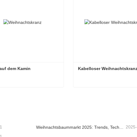
 auf dem Kamin
Kabelloser Weihnachtskran
 auf dem Kamin
Kabelloser Weihnachtskra
taktieren Sie mich jetzt
Kontaktieren Sie mich je
1
2025
Weihnachtsbaummarkt 2025: Trends, Technologien und Beschaffungsleitfaden für B2B-Einkäufer
1