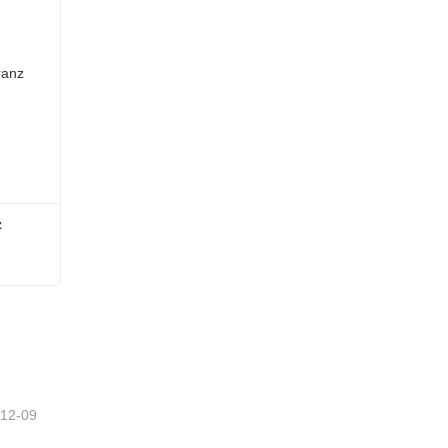
z
nz
tzt
-12-09