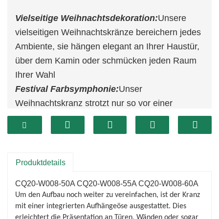
Vielseitige Weihnachtsdekoration:
Unsere
vielseitigen Weihnachtskränze bereichern jedes
Ambiente, sie hängen elegant an Ihrer Haustür,
über dem Kamin oder schmücken jeden Raum
Ihrer Wahl
Festival Farbsymphonie:
Unser
Weihnachtskranz strotzt nur so vor einer
reichhaltigen Mischung an Dekorationen und
schafft eine meisterhafte Mischung aus
traditionellen, festlichen, lebendigen Tönen, die
Ihr Zuhause in ein Winterwunderland
Produktdetails
verwandeln wird.
CQ20-W008-50A CQ20-W008-55A CQ20-W008-60A
Einfach aufzuhängen und
Um den Aufbau noch weiter zu vereinfachen, ist der Kranz
wartungsarm:
Platzieren Sie einfach den Kranz
mit einer integrierten Aufhängeöse ausgestattet. Dies
und genießen Sie den anhaltenden Charme,
erleichtert die Präsentation an Türen, Wänden oder sogar