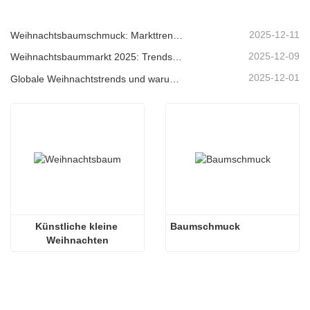
2025-12-11
Weihnachtsbaumschmuck: Markttrends, Einblicke in die Lieferkette und Beschaffungsleitfaden 2025
2025-12-09
Weihnachtsbaummarkt 2025: Trends, Technologien und Beschaffungsleitfaden für B2B-Einkäufer
2025-12-01
Globale Weihnachtstrends und warum Christmas Queen weiterhin Marktführer bleibt
Künstliche kleine 
Baumschmuck
Weihnachten