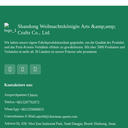
Shandong Weihnachtskönigin Arts &amp;amp;
Crafts Co., Ltd.
Wir haben unsere eigene Fabrikproduktionslinie gegründet, um die Qualität des Produkts
und das Preis-Kosten-Verhältnis effektiv zu gewährleisten. Mit über 5000 Produkten und
Verkäufen in mehr als 36 Ländern ist unsere Präsenz sehr prominent.
Kontaktiere uns
Ansprechpartner:
Chloris
Telefon:
+8613287762672
WhatsApp:
+8613356696031
Unternehmens-E-Mail:
sales04@christmas-queen.com
Adresse:
Nr. 659, West East Industrial Park, Stadt Dangjia, Bezirk Shizhong, Jinan,