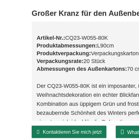
Großer Kranz für den Außenb
Artikel-Nr.:
CQ23-W055-80K
Produktabmessungen:
L90cm
Produktverpackung:
Verpackungskarton
Verpackungsrate:
20 Stück
Abmessungen des Außenkartons:
70 c
Der CQ23-W055-80K ist ein imposanter, 80
Weihnachtsdekoration ein echter Blickfan
Kombination aus üppigem Grün und frosti
bezaubernde Schönheit des Winters perf
eignet er sich ideal für die Dekoration 
eindrucksvoller Mittelpunkt bei festlich
Kontaktieren Sie mich jetzt
What