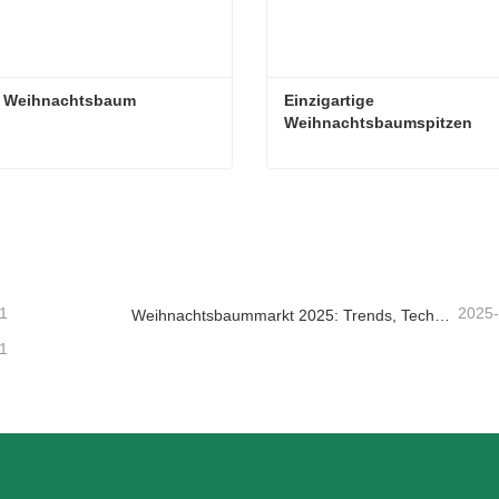
r Weihnachtsbaum
Einzigartige 
Weihnachtsbaumspitzen
r Weihnachtsbaum
taktieren Sie mich jetzt
Kontaktieren Sie mich je
1
2025
Weihnachtsbaummarkt 2025: Trends, Technologien und Beschaffungsleitfaden für B2B-Einkäufer
1