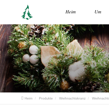
Heim
Um
Heim
Produkte
Weihnachtskranz
Weihnachts