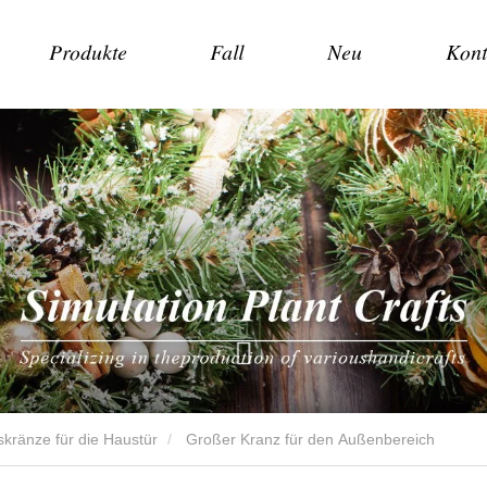
Produkte
Fall
Neu
Kont
kränze für die Haustür
Großer Kranz für den Außenbereich