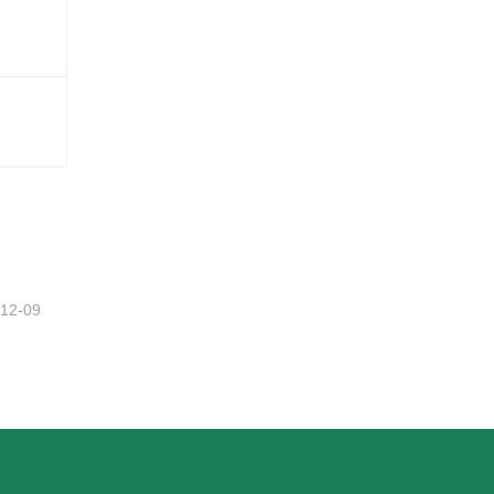
Einzigartige Weihnachtsbaumspitzen
tzt
-12-09