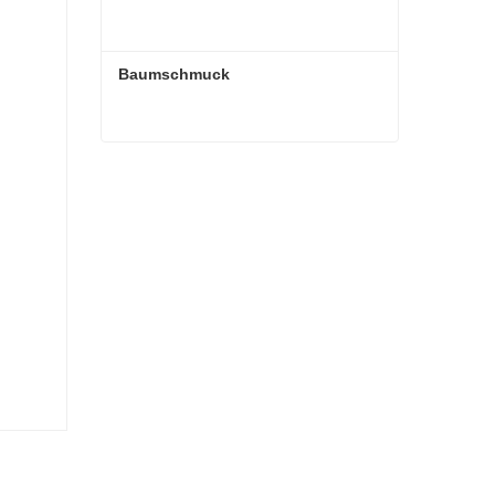
Baumschmuck
Baumschmuck
Kontaktieren Sie mich jetzt