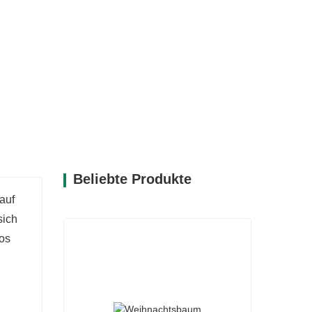
rtigte Kranz ist besonders langlebig und
ten. Sein umweltfreundliches Design
tigkeit und macht die Festtage zu einem
Beliebte Produkte
auf
sich
los