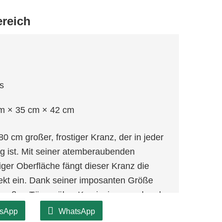
ereich
s
m × 35 cm × 42 cm
 cm großer, frostiger Kranz, der in jeder
g ist. Mit seiner atemberaubenden
ger Oberfläche fängt dieser Kranz die
ekt ein. Dank seiner imposanten Größe
an großen Türen, über Kaminsimsen oder als
en Zusammenkünften.
sApp
WhatsApp