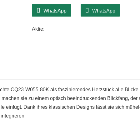
Dieser aus hochwertigen Materialien gefe
wird Ihnen viele Jahre lang Freude berei
WhatsApp
WhatsApp
unterstreicht Ihr Engagement für Nachhal
unvergesslichen Erlebnis.
Aktie:
chte CQ23-W055-80K als faszinierendes Herzstück alle Blicke 
en machen sie zu einem optisch beeindruckenden Blickfang, der 
ile einfügt. Dank ihres klassischen Designs lässt sie sich mühe
integrieren.