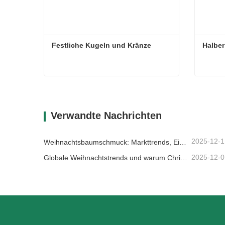
Festliche Kugeln und Kränze
Halbe
Festliche Kugeln und Kränze
Halbe
Kontaktieren Sie mich jetzt
Kon
Verwandte Nachrichten
2025-12-1
Weihnachtsbaumschmuck: Markttrends, Einblicke in die Lieferkette und Beschaffungsleitfaden 2025
2025-12-0
Globale Weihnachtstrends und warum Christmas Queen weiterhin Marktführer bleibt