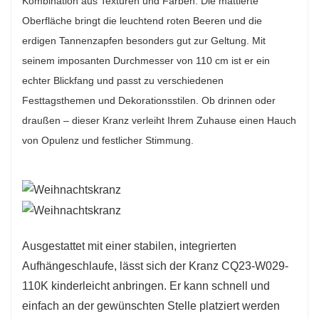
Kombination aus Texturen und Farben. Die mattierte
Dank seiner imposanten Größe eignet er sich
Oberfläche bringt die leuchtend roten Beeren und die
perfekt für große Räume, wie beispielsweise
erdigen Tannenzapfen besonders gut zur Geltung. Mit
repräsentative Eingänge, über Kaminen oder als
seinem imposanten Durchmesser von 110 cm ist er ein
echter Blickfang und passt zu verschiedenen
eindrucksvoller Mittelpunkt einer
Festtagsthemen und Dekorationsstilen. Ob drinnen oder
Tischdekoration, und sorgt in jedem Ambiente
draußen – dieser Kranz verleiht Ihrem Zuhause einen Hauch
für eine warme und festliche Atmosphäre.
von Opulenz und festlicher Stimmung.
Dieser aus hochwertigen Materialien gefertigte
Kranz ist besonders langlebig und behält seine
Schönheit über viele Festtage hinweg. Das
umweltfreundliche Design fördert die
Nachhaltigkeit und ermöglicht es Ihnen, diese
wunderschöne Dekoration Jahr für Jahr stilvoll
Ausgestattet mit einer stabilen, integrierten
Aufhängeschlaufe, lässt sich der Kranz CQ23-W029-
zu genießen. Der Kranz CQ23-W029-110K
110K kinderleicht anbringen. Er kann schnell und
vereint Eleganz und Funktionalität und ist somit
einfach an der gewünschten Stelle platziert werden
ein wertvolles Herzstück Ihrer