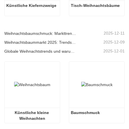
Künstliche Kiefernzweige
Tisch-Weihnachtsbäume
2025-12-11
Weihnachtsbaumschmuck: Markttrends, Einblicke in die Lieferkette und Beschaffungsleitfaden 2025
2025-12-09
Weihnachtsbaummarkt 2025: Trends, Technologien und Beschaffungsleitfaden für B2B-Einkäufer
2025-12-01
Globale Weihnachtstrends und warum Christmas Queen weiterhin Marktführer bleibt
Künstliche kleine 
Baumschmuck
Weihnachten