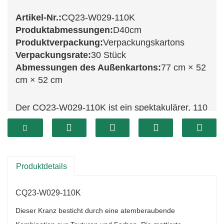
Artikel-Nr.:
CQ23-W029-110K
Produktabmessungen:
D40cm
Produktverpackung:
Verpackungskartons
Verpackungsrate:
30 Stück
Abmessungen des Außenkartons:
77 cm × 52
cm × 52 cm
Der CQ23-W029-110K ist ein spektakulärer, 110
cm großer, frostiger Kranz, der mit seiner
imposanten Größe und seinem
atemberaubenden Design alle Blicke auf sich
zieht. Dieser Kranz besticht durch ein luxuriöses
Produktdetails
Arrangement aus üppigem Grün, leuchtend
CQ23-W029-110K
roten Beeren und natürlichen Tannenzapfen, die
alle wunderschön frostig überzogen sind und so
Dieser Kranz besticht durch eine atemberaubende
einen winterlichen Wunderland-Effekt erzeugen.