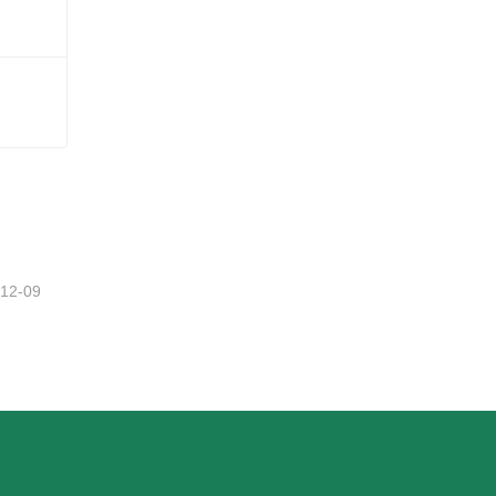
Bester gefälschter Weihnachtsbaum
tzt
-12-09