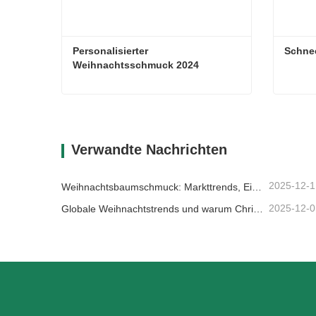
Personalisierter 
Schnee
Weihnachtsschmuck 2024
Personalisierter Weihnachtsschmuck 2024
Schnee
Kontaktieren Sie mich jetzt
Kon
Verwandte Nachrichten
2025-12-1
Weihnachtsbaumschmuck: Markttrends, Einblicke in die Lieferkette und Beschaffungsleitfaden 2025
2025-12-0
Globale Weihnachtstrends und warum Christmas Queen weiterhin Marktführer bleibt