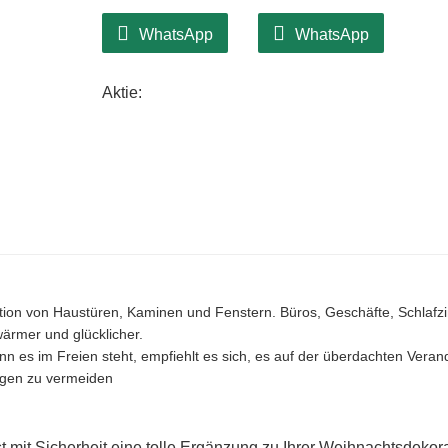
WhatsApp
WhatsApp
Aktie:
tion von Haustüren, Kaminen und Fenstern. Büros, Geschäfte, Schlafz
ärmer und glücklicher.
es im Freien steht, empfiehlt es sich, es auf der überdachten Veran
egen zu vermeiden
st mit Sicherheit eine tolle Ergänzung zu Ihrer Weihnachtsdekor