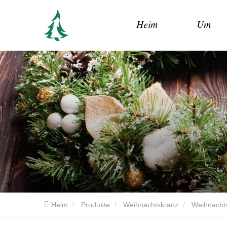
Heim
Um
Heim
Produkte
Weihnachtskranz
Weihnachts