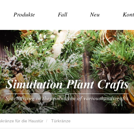
Produkte
Fall
Neu
Kont
kränze für die Haustür
Türkränze