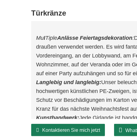
Türkränze
M
u
l
T
iple
Anlässe Feiertagsdekoration
:
D
draußen verwendet werden. Es wird fant
Vordereingang, an der Lobbywand, am F
Wohnzimmer, auf der Veranda oder im Ge
auf einer Party aufzuhängen und so für e
Langlebig und langlebig:
Unser beleuch
hochwertigen künstlichen PE-Zweigen, ist 
Schutz vor Beschädigungen im Karton ver
Kranz für das nächste Weihnachtsfest a
Kunsthandwerk:
Jede Girlande ist handg
eignet sich auch als Geschenk für die Lie
Kontaktieren Sie mich jetzt
What