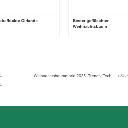
beflockte Girlande
Bester gefälschter 
Weihnachtsbaum
beflockte Girlande
taktieren Sie mich jetzt
Kontaktieren Sie mich je
1
2025
Weihnachtsbaummarkt 2025: Trends, Technologien und Beschaffungsleitfaden für B2B-Einkäufer
1