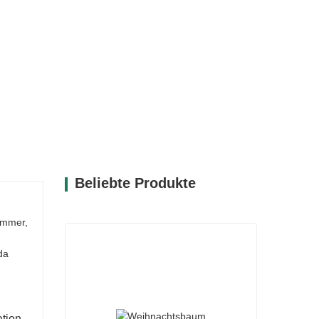
Beliebte Produkte
immer,
da
ation