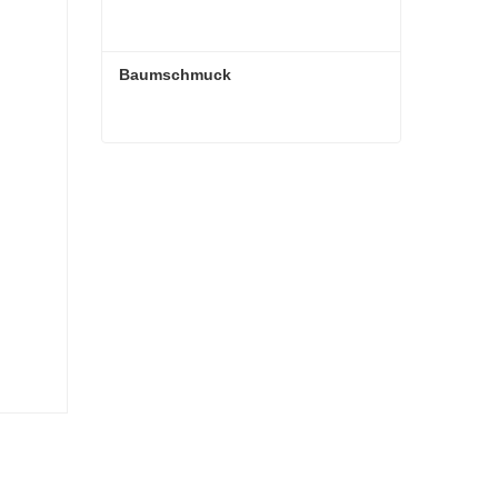
Baumschmuck
Baumschmuck
Kontaktieren Sie mich jetzt