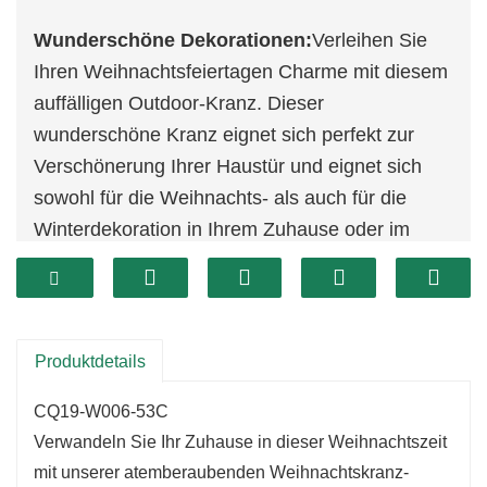
Wunderschöne Dekorationen:
Verleihen Sie
Ihren Weihnachtsfeiertagen Charme mit diesem
auffälligen Outdoor-Kranz. Dieser
wunderschöne Kranz eignet sich perfekt zur
Verschönerung Ihrer Haustür und eignet sich
sowohl für die Weihnachts- als auch für die
Winterdekoration in Ihrem Zuhause oder im
Außenbereich.
Einfache Lagerung:
Dieser kompakte
Weihnachtskranz ist für eine mühelose
Aufbewahrung konzipiert. Erweitern Sie es
Produktdetails
einfach bei der Ankunft, und wenn die Saison
CQ19-W006-53C
vorbei ist, kann es problemlos in einem
Verwandeln Sie Ihr Zuhause in dieser Weihnachtszeit
Schrank, einem Lagerhaus oder einem anderen
mit unserer atemberaubenden Weihnachtskranz-
kleinen Raum aufbewahrt werden.