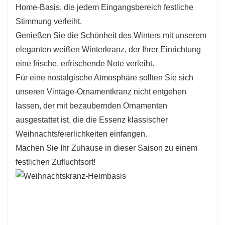
Home-Basis, die jedem Eingangsbereich festliche
Weihnachtsschmuck:
Dieser kleine
Stimmung verleiht.
Weihnachtskranz wird Ihre diesjährige
Genießen Sie die Schönheit des Winters mit unserem
Weihnachtsdekoration vereinfachen. Ob für Ihre
eleganten weißen Winterkranz, der Ihrer Einrichtung
Haustür, Fenster, Treppen, Kaminsimse,
eine frische, erfrischende Note verleiht.
Esstische oder jede andere Wandfläche, es wird
Für eine nostalgische Atmosphäre sollten Sie sich
mit Sicherheit in Ihrem Zuhause
unseren Vintage-Ornamentkranz nicht entgehen
Weihnachtsstimmung verbreiten!
lassen, der mit bezaubernden Ornamenten
ausgestattet ist, die die Essenz klassischer
Weihnachtsfeierlichkeiten einfangen.
Machen Sie Ihr Zuhause in dieser Saison zu einem
festlichen Zufluchtsort!