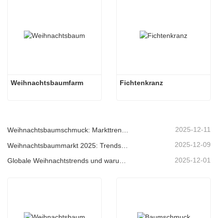
Weihnachtsbaumfarm
Fichtenkranz
2025-12-11
Weihnachtsbaumschmuck: Markttrends, Einblicke in die Lieferkette und Beschaffungsleitfaden 2025
2025-12-09
Weihnachtsbaummarkt 2025: Trends, Technologien und Beschaffungsleitfaden für B2B-Einkäufer
2025-12-01
Globale Weihnachtstrends und warum Christmas Queen weiterhin Marktführer bleibt