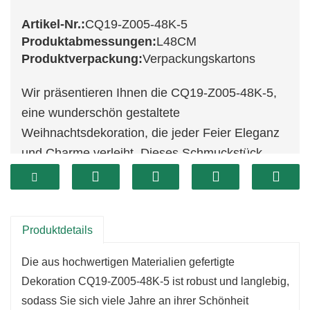
Artikel-Nr.:
CQ19-Z005-48K-5
Produktabmessungen:
L48CM
Produktverpackung:
Verpackungskartons
Wir präsentieren Ihnen die CQ19-Z005-48K-5,
eine wunderschön gestaltete
Weihnachtsdekoration, die jeder Feier Eleganz
und Charme verleiht. Dieses Schmuckstück
besticht durch sein atemberaubendes Design
mit filigranen Details und leuchtenden Farben
und ist somit die ideale Wahl, um Ihre
Produktdetails
Weihnachtsdekoration zu verschönern. Die
CQ19-Z005-48K-5 ist vielseitig einsetzbar und
Die aus hochwertigen Materialien gefertigte
eignet sich perfekt als Tischdekoration, für den
Dekoration CQ19-Z005-48K-5 ist robust und langlebig,
Weihnachtsbaum oder als Teil einer anderen
sodass Sie sich viele Jahre an ihrer Schönheit