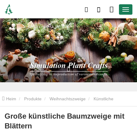
Heim
Produkte
Weihnachtszweige
Künstliche
Kiefernzweige
Große künstliche Baumzweige mit Blättern
Große künstliche Baumzweige mit
Blättern