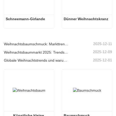
Schneemann-Girlande
Dünner Weihnachtskranz
2025-12-11
Weihnachtsbaumschmuck: Markttrends, Einblicke in die Lieferkette und Beschaffungsleitfaden 2025
2025-12-09
Weihnachtsbaummarkt 2025: Trends, Technologien und Beschaffungsleitfaden für B2B-Einkäufer
2025-12-01
Globale Weihnachtstrends und warum Christmas Queen weiterhin Marktführer bleibt
Künstliche kleine 
Baumschmuck