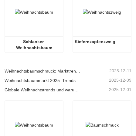
Schlanker 
Kiefernzapfenzweig
Weihnachtsbaum
2025-12-11
Weihnachtsbaumschmuck: Markttrends, Einblicke in die Lieferkette und Beschaffungsleitfaden 2025
2025-12-09
Weihnachtsbaummarkt 2025: Trends, Technologien und Beschaffungsleitfaden für B2B-Einkäufer
2025-12-01
Globale Weihnachtstrends und warum Christmas Queen weiterhin Marktführer bleibt