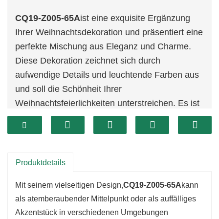
CQ19-Z005-65A
ist eine exquisite Ergänzung
Ihrer Weihnachtsdekoration und präsentiert eine
perfekte Mischung aus Eleganz und Charme.
Diese Dekoration zeichnet sich durch
aufwendige Details und leuchtende Farben aus
und soll die Schönheit Ihrer
Weihnachtsfeierlichkeiten unterstreichen. Es ist
aus hochwertigen Materialien gefertigt und sorgt
für Strapazierfähigkeit und Langlebigkeit,
sodass Sie sich viele Saisons lang an seiner
Pracht erfreuen können.
Produktdetails
Mit seinem vielseitigen Design,
CQ19-Z005-65A
kann
als atemberaubender Mittelpunkt oder als auffälliges
Akzentstück in verschiedenen Umgebungen