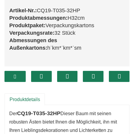
Artikel-Nr.:
CQ19-T035-32HP
Produktabmessungen:
H32cm
Produktpaket:
Verpackungskartons
Verpackungsrate:
32 Stück
Abmessungen des
Außenkartons:
hʿkm*ʿkm*ʿsm
Wir stellen vor:
CQ19-T035-
32HP
Weihnachtsbaum, der stolze 32 cm hoch
ist
cm
Dieser Baum besticht durch seine üppige
Krone und sein leuchtend grünes Laub, das die
Produktdetails
Urlaubsstimmung perfekt einfängt. Dank seiner
CQ19-T035-32HP
Der
Dieser Baum mit seinen
Größe eignet er sich hervorragend für
robusten Ästen bietet Ihnen die Möglichkeit, ihn mit
verschiedene Räume, von gemütlichen Ecken
Ihren Lieblingsdekorationen und Lichterketten zu
bis hin zu großen Zimmern, und sorgt dafür,