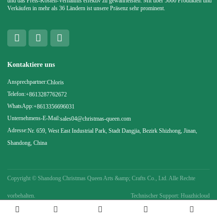
und das Preis-Kosten-Verhältnis effektiv zu gewährleisten. Mit über 5000 Produkten und
Verkäufen in mehr als 36 Ländern ist unsere Präsenz sehr prominent.
Kontaktiere uns
Ansprechpartner:
Chloris
Telefon:
+8613287762672
WhatsApp:
+8613356696031
Unternehmens-E-Mail:
sales04@christmas-queen.com
Adresse:
Nr. 659, West East Industrial Park, Stadt Dangjia, Bezirk Shizhong, Jinan,
Shandong, China
Copyright ©
Shandong Christmas Queen Arts &amp; Crafts Co., Ltd. Alle Rechte
vorbehalten.
Technischer Support: Huazhicloud