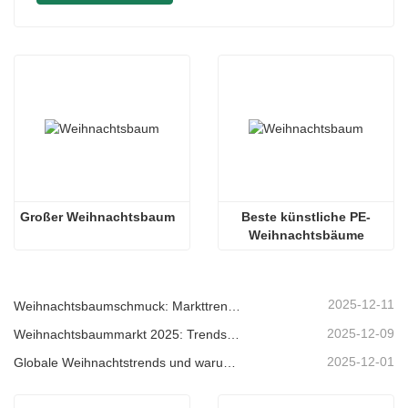
Großer Weihnachtsbaum
Beste künstliche PE-
Weihnachtsbäume
2025-12-11
Weihnachtsbaumschmuck: Markttrends, Einblicke in die Lieferkette und Beschaffungsleitfaden 2025
2025-12-09
Weihnachtsbaummarkt 2025: Trends, Technologien und Beschaffungsleitfaden für B2B-Einkäufer
2025-12-01
Globale Weihnachtstrends und warum Christmas Queen weiterhin Marktführer bleibt