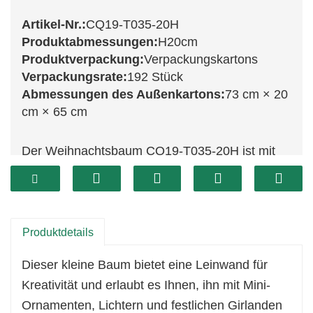
Artikel-Nr.:
CQ19-T035-20H
Produktabmessungen:
H20cm
Produktverpackung:
Verpackungskartons
Verpackungsrate:
192 Stück
Abmessungen des Außenkartons:
73 cm × 20
cm × 65 cm
Der Weihnachtsbaum CQ19-T035-20H ist mit
einer Höhe von 22 cm eine charmante und
kompakte Alternative. Dieser kleine Baum
eignet sich ideal für kleinere Räume,
Schreibtische oder als dekoratives Element in
Produktdetails
jeder Ecke Ihres Zuhauses. Trotz seiner
Dieser kleine Baum bietet eine Leinwand für
geringen Größe schaffen die üppigen, grünen
Kreativität und erlaubt es Ihnen, ihn mit Mini-
Zweige des Baumes eine angenehme
Ornamenten, Lichtern und festlichen Girlanden
Weihnachtsatmosphäre und machen ihn somit