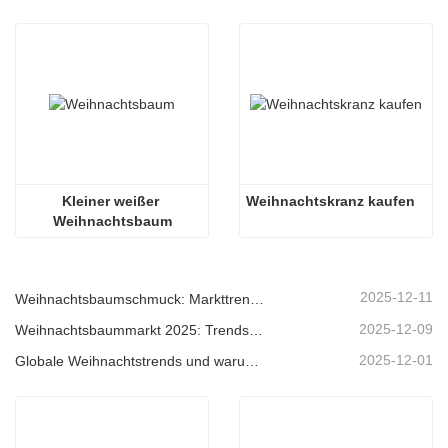
Kleiner weißer 
Weihnachtskranz kaufen
Weihnachtsbaum
2025-12-11
Weihnachtsbaumschmuck: Markttrends, Einblicke in die Lieferkette und Beschaffungsleitfaden 2025
2025-12-09
Weihnachtsbaummarkt 2025: Trends, Technologien und Beschaffungsleitfaden für B2B-Einkäufer
2025-12-01
Globale Weihnachtstrends und warum Christmas Queen weiterhin Marktführer bleibt