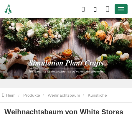
Heim
Produkte
Weihnachtsbaum
Künstliche
Weihnachtsbäume
Weihnachtsbaum von White Stores
Weihnachtsbaum von White Stores