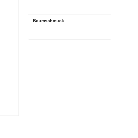
Baumschmuck
Baumschmuck
Kontaktieren Sie mich jetzt