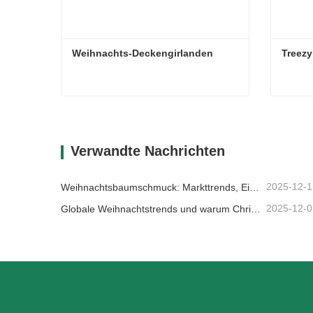
Weihnachts-Deckengirlanden
Treezy
Weihnachts-Deckengirlanden
Treezy
Kontaktieren Sie mich jetzt
Kon
Verwandte Nachrichten
2025-12-1
Weihnachtsbaumschmuck: Markttrends, Einblicke in die Lieferkette und Beschaffungsleitfaden 2025
2025-12-0
Globale Weihnachtstrends und warum Christmas Queen weiterhin Marktführer bleibt