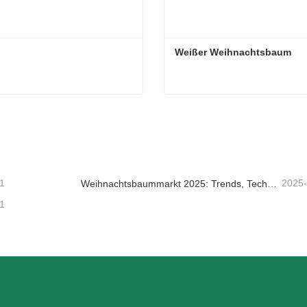
Weißer Weihnachtsbaum
Weißer Weihnachtsbaum
taktieren Sie mich jetzt
Kontaktieren Sie mich je
1
2025
Weihnachtsbaummarkt 2025: Trends, Technologien und Beschaffungsleitfaden für B2B-Einkäufer
1