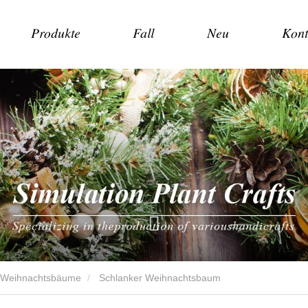
Produkte
Fall
Neu
Kont
e Weihnachtsbäume
Schlanker Weihnachtsbaum