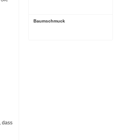
Baumschmuck
Baumschmuck
Kontaktieren Sie mich jetzt
, dass