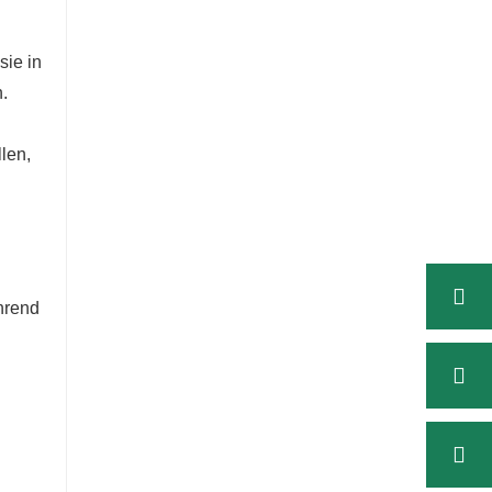
sie in
.
len,
hrend