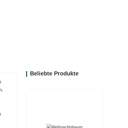
Beliebte Produkte
n
n.
n