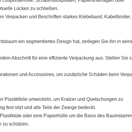
Luftpolsterfolie, Schaumstoffplatten, Papierunterlagen oder
tuelle Lücken zu schließen.
en Verpacken und Beschriften starkes Klebeband, Kabelbinder,
tsbaum ein segmentiertes Design hat, zerlegen Sie ihn in sein
em Abschnitt für eine effiziente Verpackung aus. Stellen Sie s
korationen und Accessoires, um zusätzliche Schäden beim Verp
der Plastikfolie umwickeln, um Kratzer und Quetschungen zu
g fest sitzt und alle Teile der Zweige bedeckt.
lastiktüte oder eine Papierhülle um die Basis des Baumstam
n zu schützen.