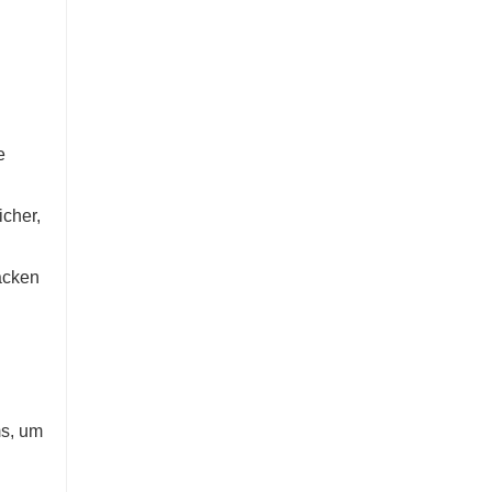
e
icher,
acken
ms, um