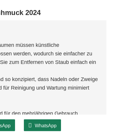
schmuck 2024
Bäumen müssen künstliche
ssen werden, wodurch sie einfacher zu
 Sie zum Entfernen von Staub einfach ein
nd so konzipiert, dass Nadeln oder Zweige
d für Reinigung und Wartung minimiert
d für den mehrjährigen Gebrauch
tszeit einfach abgebaut und wieder
sApp
WhatsApp
 und den Aufwand sparen, die für den Kauf