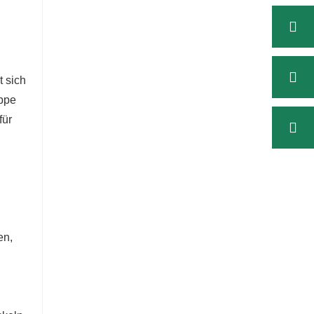
 sich
uppe
für
en,