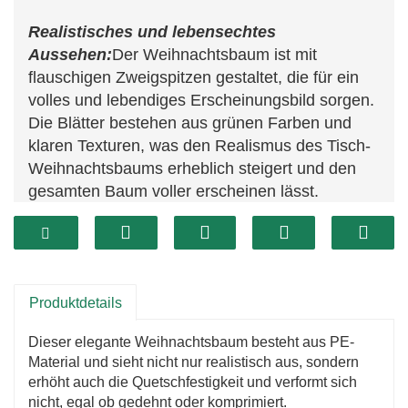
Realistisches und lebensechtes
Aussehen:
Der Weihnachtsbaum ist mit
flauschigen Zweigspitzen gestaltet, die für ein
volles und lebendiges Erscheinungsbild sorgen.
Die Blätter bestehen aus grünen Farben und
klaren Texturen, was den Realismus des Tisch-
Weihnachtsbaums erheblich steigert und den
gesamten Baum voller erscheinen lässt.
Schnell und einfach zu installieren:
Strecken
Sie die Äste aus und achten Sie darauf, dass
sie gleichmäßig verteilt sind. Dekorationen auf
dem Weihnachtsbaum, mit denen Sie in
Produktdetails
wenigen Minuten Ihre eigene personalisierte
Weihnachtsdekoration erstellen können. Sein
Dieser elegante Weihnachtsbaum besteht aus PE-
kompaktes Design ermöglicht eine einfache
Material und sieht nicht nur realistisch aus, sondern
Lagerung und einen einfachen Transport und
erhöht auch die Quetschfestigkeit und verformt sich
nimmt nur sehr wenig Platz ein.
nicht, egal ob gedehnt oder komprimiert.