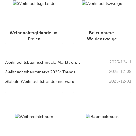
Weihnachtsgirlande im 
Beleuchtete 
Freien
Weidenzweige
2025-12-11
Weihnachtsbaumschmuck: Markttrends, Einblicke in die Lieferkette und Beschaffungsleitfaden 2025
2025-12-09
Weihnachtsbaummarkt 2025: Trends, Technologien und Beschaffungsleitfaden für B2B-Einkäufer
2025-12-01
Globale Weihnachtstrends und warum Christmas Queen weiterhin Marktführer bleibt