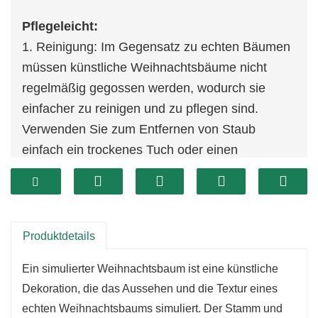
Pflegeleicht:
1. Reinigung: Im Gegensatz zu echten Bäumen
müssen künstliche Weihnachtsbäume nicht
regelmäßig gegossen werden, wodurch sie
einfacher zu reinigen und zu pflegen sind.
Verwenden Sie zum Entfernen von Staub
einfach ein trockenes Tuch oder einen
Staubsauger.
2. Kein Herunterfallen: Unsere Bäume sind so
konzipiert, dass Nadeln oder Zweige nicht
herunterfallen, wodurch der Aufwand für
Produktdetails
Reinigung und Wartung minimiert wird.
Ein simulierter Weihnachtsbaum ist eine künstliche
Haltbarkeit:
Dekoration, die das Aussehen und die Textur eines
1. Wiederverwendbar: Unsere Bäume sind für
echten Weihnachtsbaums simuliert. Der Stamm und
den mehrjährigen Gebrauch konzipiert und