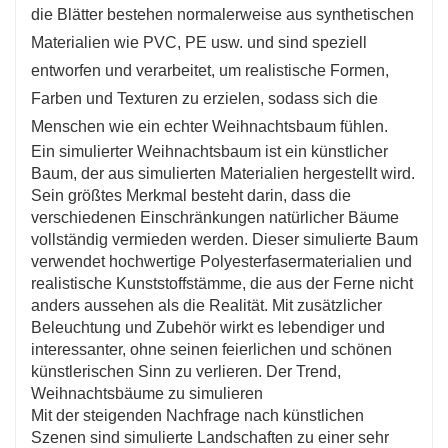
die Blätter bestehen normalerweise aus synthetischen
können zu jeder Weihnachtszeit einfach
Materialien wie PVC, PE usw. und sind speziell
abgebaut und wieder aufgebaut werden, sodass
entworfen und verarbeitet, um realistische Formen,
Sie die Kosten und den Aufwand sparen, die für
Farben und Texturen zu erzielen, sodass sich die
den Kauf eines neuen Baums jedes Jahr
Menschen wie ein echter Weihnachtsbaum fühlen.
anfallen.
Ein simulierter Weihnachtsbaum ist ein künstlicher
Baum, der aus simulierten Materialien hergestellt wird.
Sein größtes Merkmal besteht darin, dass die
verschiedenen Einschränkungen natürlicher Bäume
vollständig vermieden werden. Dieser simulierte Baum
verwendet hochwertige Polyesterfasermaterialien und
realistische Kunststoffstämme, die aus der Ferne nicht
anders aussehen als die Realität. Mit zusätzlicher
Beleuchtung und Zubehör wirkt es lebendiger und
interessanter, ohne seinen feierlichen und schönen
künstlerischen Sinn zu verlieren. Der Trend,
Weihnachtsbäume zu simulieren
Mit der steigenden Nachfrage nach künstlichen
Szenen sind simulierte Landschaften zu einer sehr