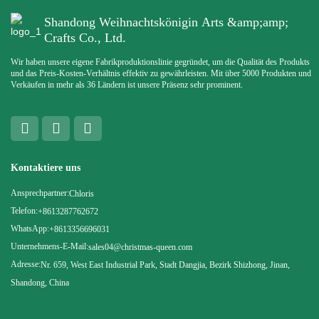
Shandong Weihnachtskönigin Arts &amp;amp;
Crafts Co., Ltd.
Wir haben unsere eigene Fabrikproduktionslinie gegründet, um die Qualität des Produkts
und das Preis-Kosten-Verhältnis effektiv zu gewährleisten. Mit über 5000 Produkten und
Verkäufen in mehr als 36 Ländern ist unsere Präsenz sehr prominent.
Kontaktiere uns
Ansprechpartner:
Chloris
Telefon:
+8613287762672
WhatsApp:
+8613356696031
Unternehmens-E-Mail:
sales04@christmas-queen.com
Adresse:
Nr. 659, West East Industrial Park, Stadt Dangjia, Bezirk Shizhong, Jinan,
Shandong, China