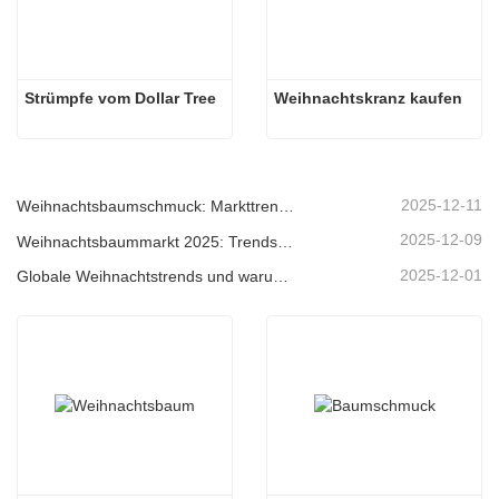
Strümpfe vom Dollar Tree
Weihnachtskranz kaufen
2025-12-11
Weihnachtsbaumschmuck: Markttrends, Einblicke in die Lieferkette und Beschaffungsleitfaden 2025
2025-12-09
Weihnachtsbaummarkt 2025: Trends, Technologien und Beschaffungsleitfaden für B2B-Einkäufer
2025-12-01
Globale Weihnachtstrends und warum Christmas Queen weiterhin Marktführer bleibt