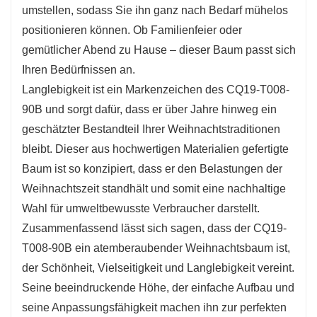
umstellen, sodass Sie ihn ganz nach Bedarf mühelos
festliche Stimmung.
positionieren können. Ob Familienfeier oder
Der vielseitige CQ19-T008-90B bietet Platz für
gemütlicher Abend zu Hause – dieser Baum passt sich
eine breite Palette an Dekorationen. Von
Ihren Bedürfnissen an.
funkelnden Lichtern bis hin zu farbenfrohen
Langlebigkeit ist ein Markenzeichen des CQ19-T008-
Kugeln – dieser Baum bietet viel Raum, um Ihre
90B und sorgt dafür, dass er über Jahre hinweg ein
Kreativität und Ihren persönlichen Stil zum
geschätzter Bestandteil Ihrer Weihnachtstraditionen
Ausdruck zu bringen. Ob Sie einen traditionellen
bleibt. Dieser aus hochwertigen Materialien gefertigte
oder einen modernen Look bevorzugen, dieser
Baum ist so konzipiert, dass er den Belastungen der
Baum ist die perfekte Grundlage für Ihre
Weihnachtszeit standhält und somit eine nachhaltige
Weihnachtsvision.
Wahl für umweltbewusste Verbraucher darstellt.
Zusammenfassend lässt sich sagen, dass der CQ19-
T008-90B ein atemberaubender Weihnachtsbaum ist,
der Schönheit, Vielseitigkeit und Langlebigkeit vereint.
Seine beeindruckende Höhe, der einfache Aufbau und
seine Anpassungsfähigkeit machen ihn zur perfekten