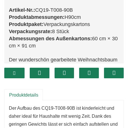
Artikel-Nr.:
CQ19-T008-90B
Produktabmessungen:
H90cm
Produktpaket:
Verpackungskartons
Verpackungsrate:
8 Stück
Abmessungen des Außenkartons:
60 cm × 30
cm × 91 cm
Der wunderschön gearbeitete Weihnachtsbaum
CQ19-T008-90B mit einer Höhe von 90 cm ist
der perfekte Blickfang für jeden Raum. Dank
seiner imposanten Größe wirkt er eindrucksvoll
und eignet sich ideal für größere Räume oder
Produktdetails
als besonderes Highlight in kleineren. Die
Der Aufbau des CQ19-T008-90B ist kinderleicht und
üppigen grünen Zweige bilden einen lebendigen
daher ideal für Haushalte mit wenig Zeit. Dank des
Hintergrund für Ihren liebsten
geringen Gewichts lässt er sich einfach aufstellen und
Weihnachtsschmuck und verstärken die