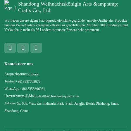
Shandong Weihnachtskönigin Arts &amp;amp;
Crafts Co., Ltd.
Wir haben unsere eigene Fabrikproduktionslinie gegründet, um die Qualität des Produkts
und das Preis-Kosten-Verhältnis effektiv zu gewährleisten. Mit über 5000 Produkten und
Verkäufen in mehr als 36 Ländern ist unsere Präsenz sehr prominent.
Kontaktiere uns
Ansprechpartner:
Chloris
Telefon:
+8613287762672
WhatsApp:
+8613356696031
Unternehmens-E-Mail:
sales04@christmas-queen.com
Adresse:
Nr. 659, West East Industrial Park, Stadt Dangjia, Bezirk Shizhong, Jinan,
Shandong, China