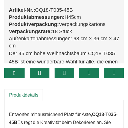
Artikel-Nr.:
CQ18-T035-45B
Produktabmessungen:
H45cm
Produktverpackung:
Verpackungskartons
Verpackungsrate:
18 Stück
Außenkartonabmessungen: 68 cm × 36 cm × 47
cm
Der 45 cm hohe Weihnachtsbaum CQ18-T035-
45B ist eine wunderbare Wahl für alle, die einen
charmanten Mittelpunkt für die Festtage suchen.
Sein üppiges Grün verleiht ihm ein realistisches
Aussehen, das die Essenz einer natürlichen
Kiefer perfekt einfängt. Dank seiner kompakten
Produktdetails
Größe lässt er sich problemlos auf Tischen,
Regalen oder in kleinen Ecken platzieren und
Entworfen mit ausreichend Platz für Äste,
CQ18-T035-
sorgt überall für festliche Stimmung.
45B
Es regt die Kreativität beim Dekorieren an. Sie