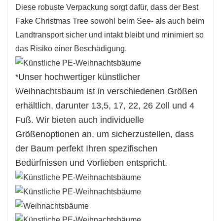
Urlaubsthema zu ergänzen.
Diese robuste Verpackung sorgt dafür, dass der Best
5.Passgenaues Design:
Mit seinen zahlreichen
Fake Christmas Tree sowohl beim See- als auch beim
Zweigspitzen verleiht dieser Baum ein volles
Landtransport sicher und intakt bleibt und minimiert so
und natürliches Aussehen und eignet sich
das Risiko einer Beschädigung.
perfekt zum Dekorieren mit Ihren
Lieblingsornamenten und -girlanden. Die
Unser hochwertiger künstlicher
*
reichhaltigen PE-Zweige und die vielfältigen
Weihnachtsbaum ist in verschiedenen Größen
Texturen machen es zur idealen Wahl, um in
erhältlich, darunter 13,5, 17, 22, 26 Zoll und 4
jedem Raum eine gemütliche und festliche
Fuß. Wir bieten auch individuelle
Atmosphäre zu schaffen.
Größenoptionen an, um sicherzustellen, dass
der Baum perfekt Ihren spezifischen
Bedürfnissen und Vorlieben entspricht.