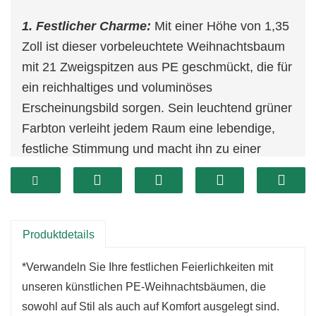
1. Festlicher Charme:
Mit einer Höhe von 1,35
Zoll ist dieser vorbeleuchtete Weihnachtsbaum
mit 21 Zweigspitzen aus PE geschmückt, die für
ein reichhaltiges und voluminöses
Erscheinungsbild sorgen. Sein leuchtend grüner
Farbton verleiht jedem Raum eine lebendige,
festliche Stimmung und macht ihn zu einer
ausgezeichneten Wahl, um Ihre
Weihnachtsdekoration sofort aufzuwerten.
2. Festlicher Charme:
Mit einer Höhe von 1,35
Zoll ist dieser vorbeleuchtete Weihnachtsbaum
Produktdetails
mit 21 Zweigspitzen aus PE geschmückt, die für
*Verwandeln Sie Ihre festlichen Feierlichkeiten mit
ein reichhaltiges und voluminöses
unseren künstlichen PE-Weihnachtsbäumen, die
Erscheinungsbild sorgen. Sein leuchtend grüner
sowohl auf Stil als auch auf Komfort ausgelegt sind.
Farbton verleiht jedem Raum eine lebendige,