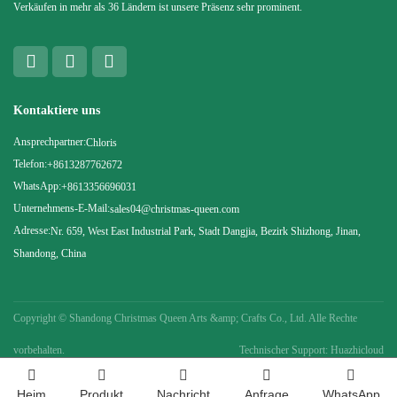
Verkäufen in mehr als 36 Ländern ist unsere Präsenz sehr prominent.
Kontaktiere uns
Ansprechpartner:
Chloris
Telefon:
+8613287762672
WhatsApp:
+8613356696031
Unternehmens-E-Mail:
sales04@christmas-queen.com
Adresse:
Nr. 659, West East Industrial Park, Stadt Dangjia, Bezirk Shizhong, Jinan,
Shandong, China
Copyright ©
Shandong Christmas Queen Arts &amp; Crafts Co., Ltd. Alle Rechte
vorbehalten.
Technischer Support: Huazhicloud
Heim
Produkt
Nachricht
Anfrage
WhatsApp