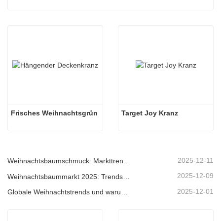
Frisches Weihnachtsgrün
Target Joy Kranz
2025-12-11
Weihnachtsbaumschmuck: Markttrends, Einblicke in die Lieferkette und Beschaffungsleitfaden 2025
2025-12-09
Weihnachtsbaummarkt 2025: Trends, Technologien und Beschaffungsleitfaden für B2B-Einkäufer
2025-12-01
Globale Weihnachtstrends und warum Christmas Queen weiterhin Marktführer bleibt