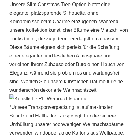
Unsere Slim Christmas Tree-Option bietet eine
festliche Stimmung und ist somit eine
elegante, platzsparende Silhouette, ohne
ausgezeichnete Wahl, um Ihre
Kompromisse beim Charme einzugehen, während
Weihnachtsdekoration sofort aufzuwerten.
unsere Kollektion künstlicher Bäume eine Vielzahl von
3. Verschiedene Größen:
Unser hochwertiger
Looks bietet, die zu jedem Feiertagsthema passen.
künstlicher Weihnachtsbaum ist in
Diese Bäume eignen sich perfekt für die Schaffung
verschiedenen Größen erhältlich, darunter 13,5,
einer eleganten und festlichen Atmosphäre und
17, 22, 26 Zoll und 4 Fuß. Wir bieten auch
verleihen Ihrem Zuhause oder Büro einen Hauch von
individuelle Größenoptionen an, um
Eleganz, während sie problemlos und wartungsfrei
sicherzustellen, dass der Baum perfekt Ihren
sind. Wählen Sie unsere künstlichen Bäume für eine
spezifischen Bedürfnissen und Vorlieben
wunderschön dekorierte Weihnachtszeit!
entspricht.
4.Anpassbare Ausführungen:
Wählen Sie aus
*Unsere Transportverpackung ist auf maximalen
einer Reihe von Veredelungen wie Schnee-
Schutz und Haltbarkeit ausgelegt. Für die sichere
oder Eiseffekten, um das Erscheinungsbild des
Umhüllung unserer hochwertigen Weihnachtsbäume
Baumes individuell zu gestalten und Ihr
verwenden wir doppellagige Kartons aus Wellpappe.