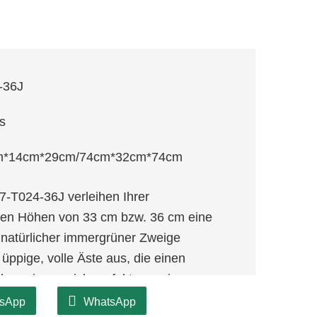
-36J
s
m*14cm*29cm/74cm*32cm*74cm
T024-36J verleihen Ihrer
ten Höhen von 33 cm bzw. 36 cm eine
t natürlicher immergrüner Zweige
ppige, volle Äste aus, die einen
chen eignen sich perfekt, um eine warme
, und können einzeln oder zusammen zu
sApp
WhatsApp