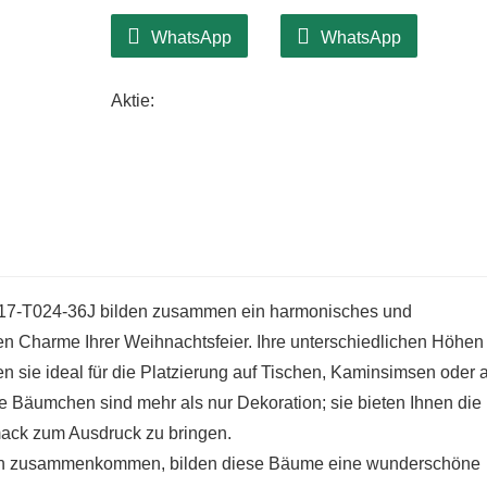
einem atemberaubenden Weihnachtsarra
Diese beiden Bäume sind aus hochwertige
WhatsApp
WhatsApp
durch Langlebigkeit aus. So werden sie I
Ihre Weihnachtsfeierlichkeiten bereiche
Aktie:
T024-33J und CQ17-T024-36J lädt dazu ein
und sie mit Lichterketten, buntem Schmuc
Dank ihres vielseitigen Designs passen si
von klassisch bis modern.
7-T024-36J bilden zusammen ein harmonisches und
 Charme Ihrer Weihnachtsfeier. Ihre unterschiedlichen Höhen
 sie ideal für die Platzierung auf Tischen, Kaminsimsen oder a
e Bäumchen sind mehr als nur Dekoration; sie bieten Ihnen die
hmack zum Ausdruck zu bringen.
eben zusammenkommen, bilden diese Bäume eine wunderschöne