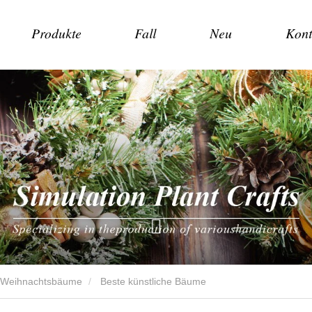
Produkte
Fall
Neu
Kont
e Weihnachtsbäume
Beste künstliche Bäume