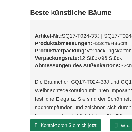
Beste künstliche Bäume
Artikel-Nr.:
SQ17-T024-33J | SQ17-T024
Produktabmessungen:
H33cm/H36cm
Produktverpackung:
Verpackungskarton
Verpackungsrate:
12 Stück/96 Stück
Abmessungen des Außenkartons:
32c
Die Bäumchen CQ17-T024-33J und CQ17-
Weihnachtsdekoration mit ihren imposan
festliche Eleganz. Sie sind der Schönhei
nachempfunden und zeichnen sich durch ü
faszinierenden Anblick bieten. Die Bäum
und einladende Atmosphäre zu schaffen
Kontaktieren Sie mich jetzt
What