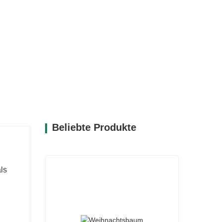
ngement verwendet werden.
n Materialien gefertigt und zeichnen sich
hnen viele Jahre lang Freude bereiten und
rn. Das realistische Laub der Bäume CQ17-
, Ihrer Kreativität freien Lauf zu lassen
k und festlichen Bändern zu verzieren.
e zu unterschiedlichsten Dekorationsstilen,
Beliebte Produkte
ls