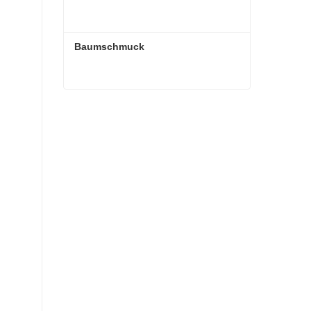
Baumschmuck
Baumschmuck
Kontaktieren Sie mich jetzt